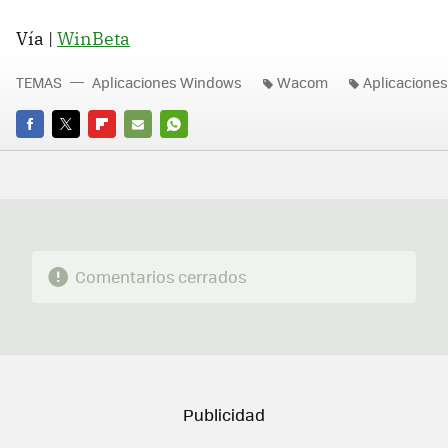
Vía |
WinBeta
TEMAS
Aplicaciones Windows
Wacom
Aplicaciones
FACEBOOK
TWITTER
FLIPBOARD
E-
WHATSAPP
MAIL
Comentarios cerrados