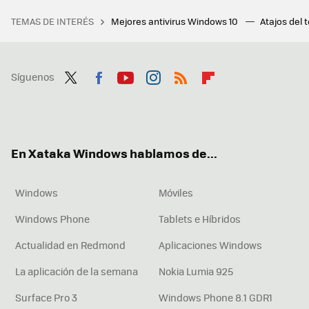
TEMAS DE INTERÉS
Mejores antivirus Windows 10
Atajos del 
Síguenos
Twit
Fac
You
Inst
RSS
Flip
ter
ebo
tub
agr
boa
ok
e
am
rd
En Xataka Windows hablamos de...
Windows
Móviles
Windows Phone
Tablets e Híbridos
Actualidad en Redmond
Aplicaciones Windows
La aplicación de la semana
Nokia Lumia 925
Surface Pro 3
Windows Phone 8.1 GDR1