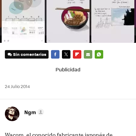
Sin comentarios
FACEBOOK
TWITTER
FLIPBOARD
E-
WHATSAPP
MAIL
24 Julio 2014
Ngm
Wacom, el conocido fabricante japonés de