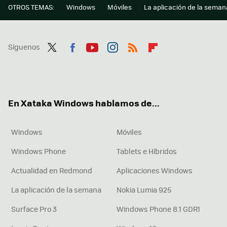
OTROS TEMAS:
Windows
Móviles
La aplicación de la seman
Síguenos
Twit
Fac
You
Inst
RSS
Flip
ter
ebo
tub
agr
boa
ok
e
am
rd
En Xataka Windows hablamos de...
Windows
Móviles
Windows Phone
Tablets e Híbridos
Actualidad en Redmond
Aplicaciones Windows
La aplicación de la semana
Nokia Lumia 925
Surface Pro 3
Windows Phone 8.1 GDR1