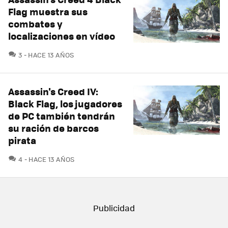
Flag muestra sus
combates y
localizaciones en vídeo
COMENTARIOS
3
HACE 13 AÑOS
Assassin's Creed IV:
Black Flag, los jugadores
de PC también tendrán
su ración de barcos
pirata
COMENTARIOS
4
HACE 13 AÑOS