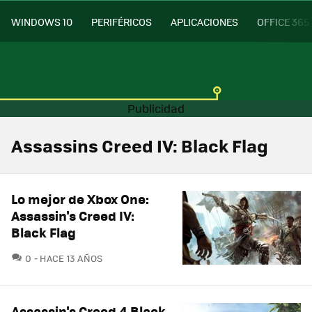
WINDOWS 10
PERIFÉRICOS
APLICACIONES
OFFICE 365
Assassins Creed IV: Black Flag
Lo mejor de Xbox One:
Assassin's Creed IV:
Black Flag
COMENTARIOS
0
HACE 13 AÑOS
Assassin's Creed 4 Black