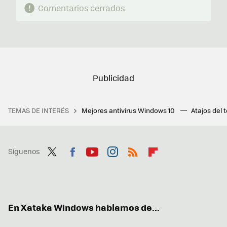
Comentarios cerrados
TEMAS DE INTERÉS
Mejores antivirus Windows 10
Atajos del 
Síguenos
Twit
Fac
You
Inst
RSS
Flip
ter
ebo
tub
agr
boa
ok
e
am
rd
En Xataka Windows hablamos de...