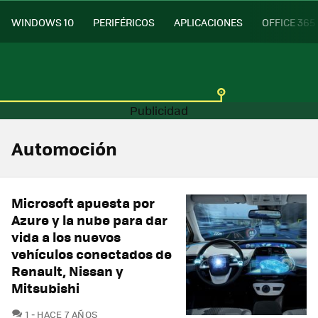
WINDOWS 10
PERIFÉRICOS
APLICACIONES
OFFICE 365
Automoción
Microsoft apuesta por
Azure y la nube para dar
vida a los nuevos
vehículos conectados de
Renault, Nissan y
Mitsubishi
COMENTARIOS
1
HACE 7 AÑOS