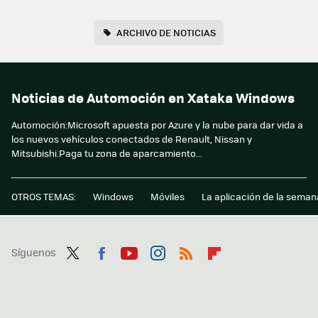
ARCHIVO DE NOTICIAS
Noticias de Automoción en Xataka Windows
Automoción:Microsoft apuesta por Azure y la nube para dar vida a
los nuevos vehículos conectados de Renault, Nissan y
Mitsubishi.Paga tu zona de aparcamiento...
OTROS TEMAS:
Windows
Móviles
La aplicación de la seman
Síguenos
Twit
Fac
You
Inst
RSS
Flip
ter
ebo
tub
agr
boa