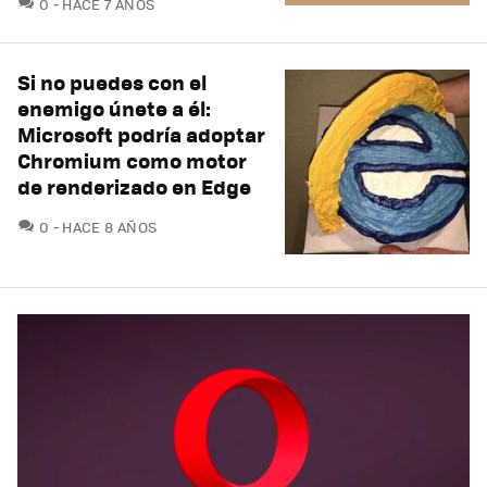
COMENTARIOS
0
HACE 7 AÑOS
Si no puedes con el
enemigo únete a él:
Microsoft podría adoptar
Chromium como motor
de renderizado en Edge
COMENTARIOS
0
HACE 8 AÑOS