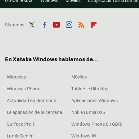
OTROS TEMAS:
Windows
Móviles
La aplicación de la seman
Síguenos
Twit
Fac
You
Inst
RSS
Flip
ter
ebo
tub
agr
boa
ok
e
am
rd
En Xataka Windows hablamos de...
Windows
Móviles
Windows Phone
Tablets e Híbridos
Actualidad en Redmond
Aplicaciones Windows
La aplicación de la semana
Nokia Lumia 925
Surface Pro 3
Windows Phone 8.1 GDR1
Lumia Denim
Windows 10