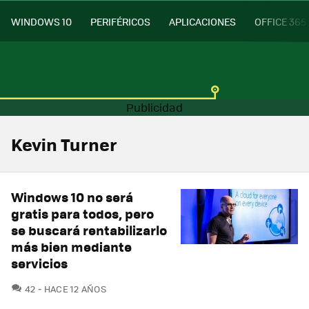
WINDOWS 10
PERIFÉRICOS
APLICACIONES
OFFICE 365
Kevin Turner
Windows 10 no será
gratis para todos, pero
se buscará rentabilizarlo
más bien mediante
servicios
COMENTARIOS
42
HACE 12 AÑOS