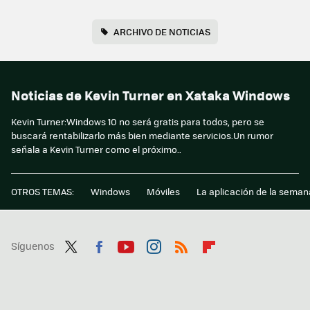
ARCHIVO DE NOTICIAS
Noticias de Kevin Turner en Xataka Windows
Kevin Turner:Windows 10 no será gratis para todos, pero se
buscará rentabilizarlo más bien mediante servicios.Un rumor
señala a Kevin Turner como el próximo..
OTROS TEMAS:
Windows
Móviles
La aplicación de la seman
Síguenos
Twit
Fac
You
Inst
RSS
Flip
ter
ebo
tub
agr
boa