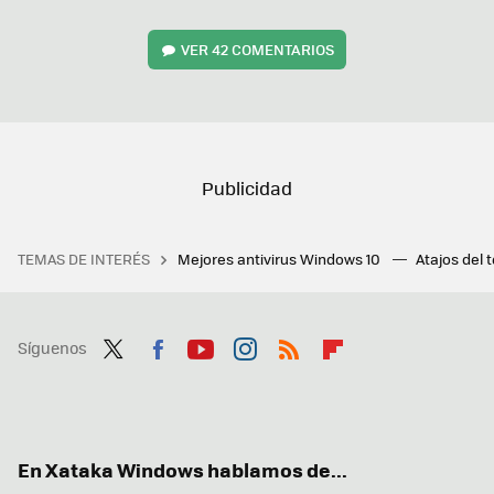
VER
42 COMENTARIOS
TEMAS DE INTERÉS
Mejores antivirus Windows 10
Atajos del 
Síguenos
Twit
Fac
You
Inst
RSS
Flip
ter
ebo
tub
agr
boa
ok
e
am
rd
En Xataka Windows hablamos de...