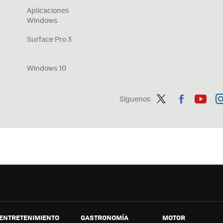
Aplicaciones
Windows
Surface Pro 3
Windows 10
Síguenos
Twit
Fac
You
In
ter
ebo
tub
ag
ok
e
a
ENTRETENIMIENTO
GASTRONOMÍA
MOTOR