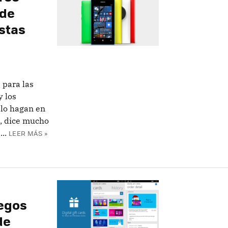
 de
stas
 para las
y los
lo hagan en
o, dice mucho
..
LEER MÁS »
uegos
de