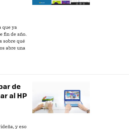
a que ya
e fin de año.
s sobre qué
nos abre una
par de
ar al HP
ideña, y eso