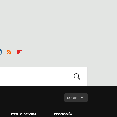
st
RSS
Flip
r
boa
m
rd
BUSCAR
SUBIR
ESTILO DE VIDA
ECONOMÍA