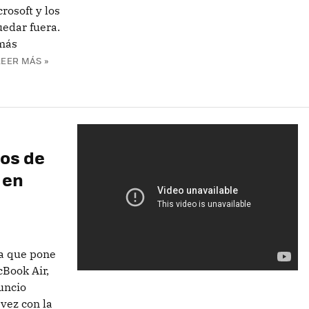
rosoft y los
uedar fuera.
 más
LEER MÁS »
os de
 en
a que pone
cBook Air,
uncio
vez con la