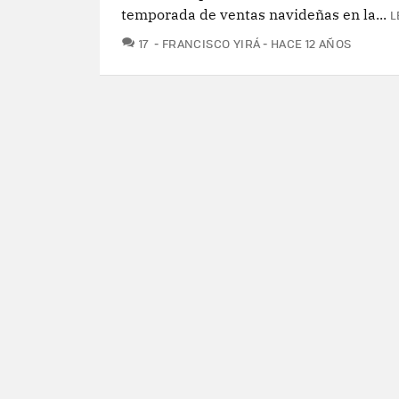
temporada de ventas navideñas en la...
L
COMENTARIOS
17
FRANCISCO YIRÁ
HACE 12 AÑOS