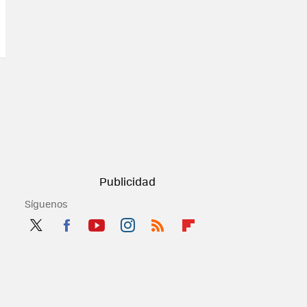
Síguenos
Twit
Fac
You
Inst
RSS
Flip
ter
ebo
tub
agr
boa
ok
e
am
rd