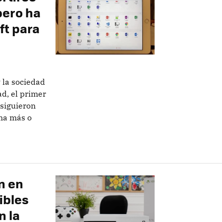
pero ha
ft para
 la sociedad
ad, el primer
siguieron
rma más o
n en
ibles
n la