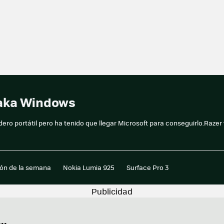
taka Windows
ro portátil pero ha tenido que llegar Microsoft para conseguirlo.Razer 
ión de la semana
Nokia Lumia 925
Surface Pro 3
..