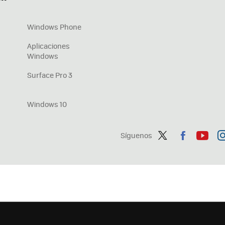
Windows Phone
Aplicaciones
Windows
Surface Pro 3
Windows 10
Síguenos
Twit
Fac
You
In
ter
ebo
tub
ag
ok
e
a