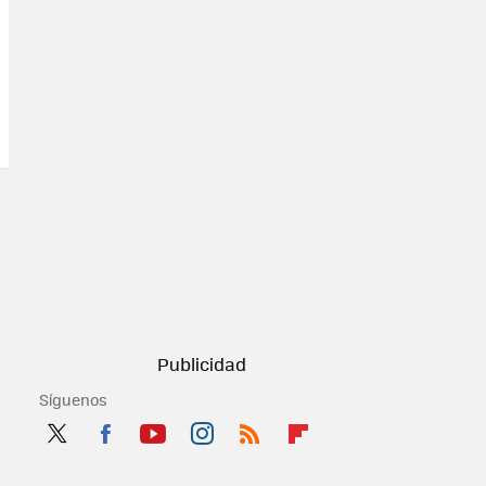
Síguenos
Twit
Fac
You
Inst
RSS
Flip