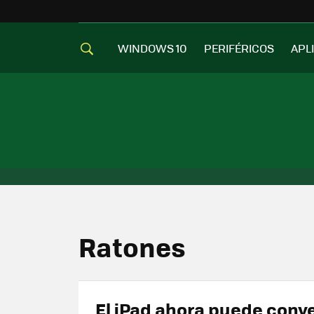
WINDOWS 10
PERIFÉRICOS
APL
Ratones
El iPad ahora puede conve