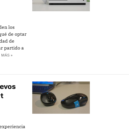
den los
qué de optar
idad de
r partido a
 MÁS »
uevos
t
 experiencia