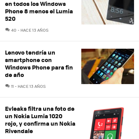
en todos los Windows
Phone 8 menos el Lumia
520
COMENTARIOS
40
HACE 13 AÑOS
Lenovo tendría un
smartphone con
Windows Phone para fin
de año
COMENTARIOS
11
HACE 13 AÑOS
Evleaks filtra una foto de
un Nokia Lumia 1020
rojo, y confirma un Nokia
Rivendale