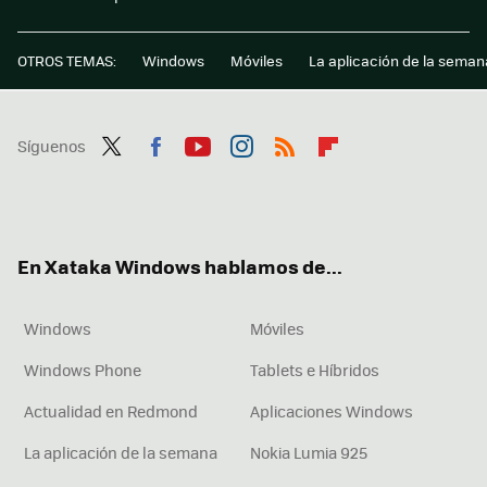
OTROS TEMAS:
Windows
Móviles
La aplicación de la seman
Síguenos
Twit
Fac
You
Inst
RSS
Flip
ter
ebo
tub
agr
boa
ok
e
am
rd
En Xataka Windows hablamos de...
Windows
Móviles
Windows Phone
Tablets e Híbridos
Actualidad en Redmond
Aplicaciones Windows
La aplicación de la semana
Nokia Lumia 925