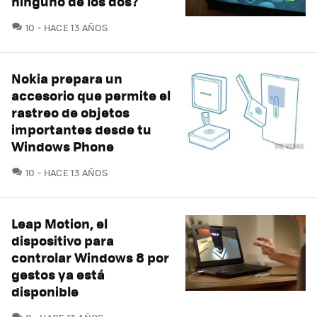
ninguno de los dos?
COMENTARIOS
10
HACE 13 AÑOS
Nokia prepara un
accesorio que permite el
rastreo de objetos
importantes desde tu
Windows Phone
COMENTARIOS
10
HACE 13 AÑOS
Leap Motion, el
dispositivo para
controlar Windows 8 por
gestos ya está
disponible
COMENTARIOS