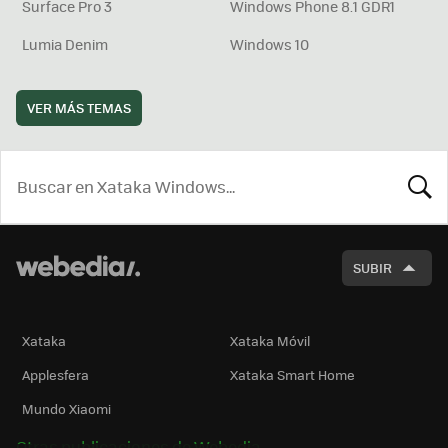
Surface Pro 3
Windows Phone 8.1 GDR1
Lumia Denim
Windows 10
VER MÁS TEMAS
BUSCA
SUBIR
Xataka
Xataka Móvil
Applesfera
Xataka Smart Home
Mundo Xiaomi
Otras publicaciones de Webedia