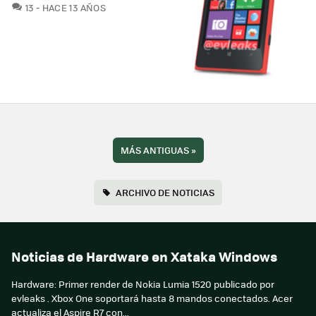
COMENTARIOS
13
HACE 13 AÑOS
MÁS ANTIGUAS
»
ARCHIVO DE NOTICIAS
Noticias de Hardware en Xataka Windows
Hardware: Primer render de Nokia Lumia 1520 publicado por
evleaks . Xbox One soportará hasta 8 mandos conectados. Acer
actualiza el Aspire R7 con...