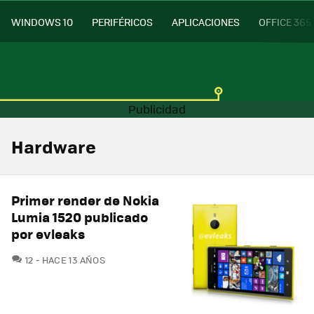
WINDOWS 10
PERIFÉRICOS
APLICACIONES
OFFICE 365
Hardware
Primer render de Nokia
Lumia 1520 publicado
por evleaks
COMENTARIOS
12
HACE 13 AÑOS