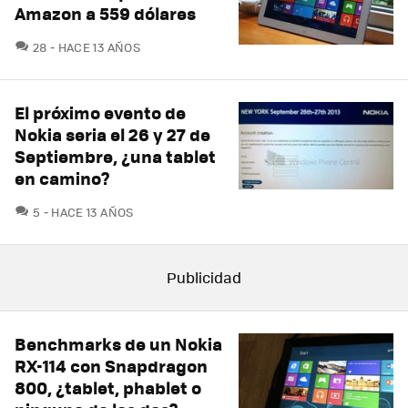
Amazon a 559 dólares
COMENTARIOS
28
HACE 13 AÑOS
El próximo evento de
Nokia seria el 26 y 27 de
Septiembre, ¿una tablet
en camino?
COMENTARIOS
5
HACE 13 AÑOS
Benchmarks de un Nokia
RX-114 con Snapdragon
800, ¿tablet, phablet o