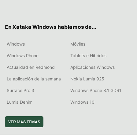
Twit
Fac
You
Inst
RSS
Flip
ter
ebo
tub
agr
boa
ok
e
am
rd
En Xataka Windows hablamos de...
Windows
Móviles
Windows Phone
Tablets e Híbridos
Actualidad en Redmond
Aplicaciones Windows
La aplicación de la semana
Nokia Lumia 925
Surface Pro 3
Windows Phone 8.1 GDR1
Lumia Denim
Windows 10
VER MÁS TEMAS