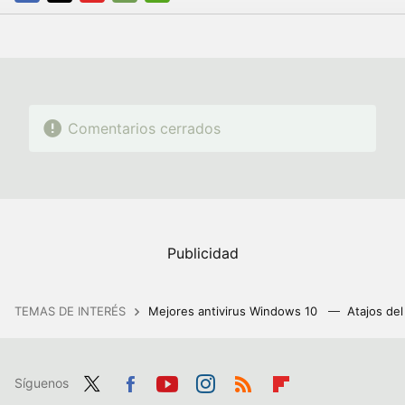
FACEBOOK
TWITTER
FLIPBOARD
E-
WHATSAPP
MAIL
Comentarios cerrados
TEMAS DE INTERÉS
Mejores antivirus Windows 10
Atajos de
Síguenos