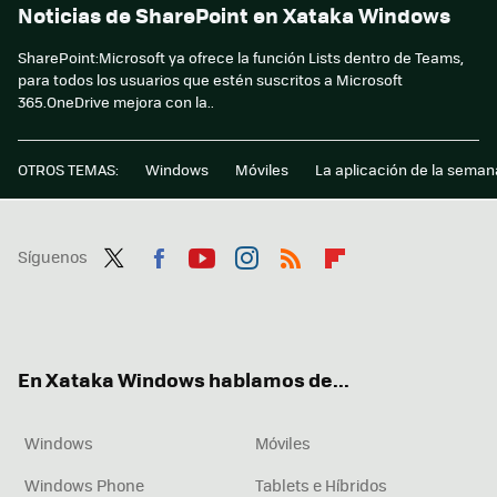
Noticias de SharePoint en Xataka Windows
SharePoint:Microsoft ya ofrece la función Lists dentro de Teams,
para todos los usuarios que estén suscritos a Microsoft
365.OneDrive mejora con la..
OTROS TEMAS:
Windows
Móviles
La aplicación de la seman
Síguenos
Twit
Fac
You
Inst
RSS
Flip
ter
ebo
tub
agr
boa
ok
e
am
rd
En Xataka Windows hablamos de...
Windows
Móviles
Windows Phone
Tablets e Híbridos