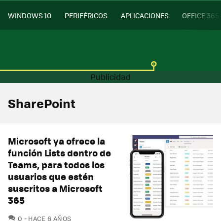
WINDOWS 10
PERIFÉRICOS
APLICACIONES
OFFICE 365
SharePoint
Microsoft ya ofrece la
función Lists dentro de
Teams, para todos los
usuarios que estén
suscritos a Microsoft
365
COMENTARIOS
0
HACE 6 AÑOS