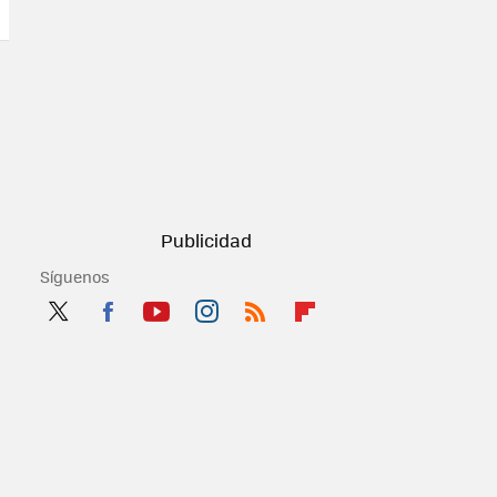
Síguenos
Twit
Fac
You
Inst
RSS
Flip
ter
ebo
tub
agr
boa
ok
e
am
rd