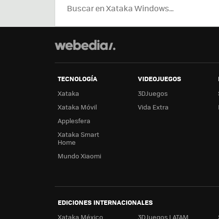
TECNOLOGÍA
VIDEOJUEGOS
Xataka
3DJuegos
Xataka Móvil
Vida Extra
Applesfera
Xataka Smart
Home
Mundo Xiaomi
EDICIONES INTERNACIONALES
Xataka México
3DJuegos LATAM