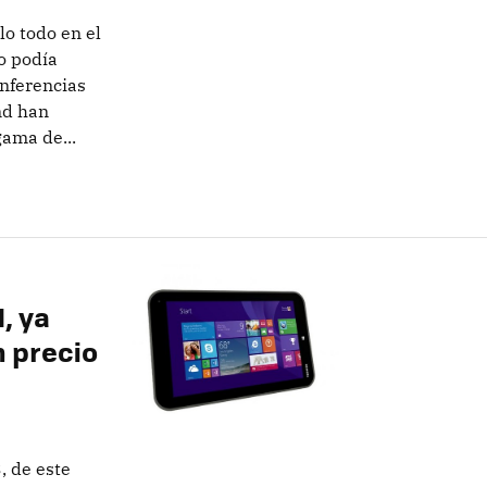
o todo en el
o podía
nferencias
nd han
ama de...
, ya
n precio
, de este