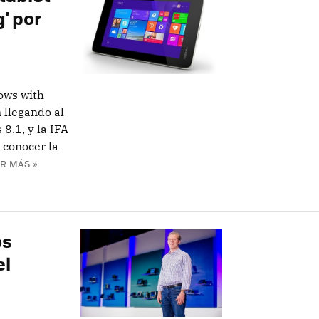
' por
ows with
 llegando al
8.1, y la IFA
 conocer la
R MÁS »
os
el