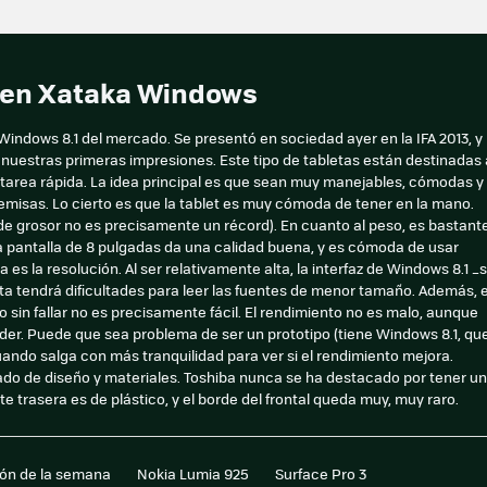
e en Xataka Windows
indows 8.1 del mercado. Se presentó en sociedad ayer en la IFA 2013, y
nuestras primeras impresiones. Este tipo de tabletas están destinadas 
a tarea rápida. La idea principal es que sean muy manejables, cómodas y
emisas. Lo cierto es que la tablet es muy cómoda de tener en la mano.
 de grosor no es precisamente un récord). En cuanto al peso, es bastant
a pantalla de 8 pulgadas da una calidad buena, y es cómoda de usar
 es la resolución. Al ser relativamente alta, la interfaz de Windows 8.1 _
ta tendrá dificultades para leer las fuentes de menor tamaño. Además, e
 sin fallar no es precisamente fácil. El rendimiento no es malo, aunque
er. Puede que sea problema de ser un prototipo (tiene Windows 8.1, qu
cuando salga con más tranquilidad para ver si el rendimiento mejora.
tado de diseño y materiales. Toshiba nunca se ha destacado por tener un
te trasera es de plástico, y el borde del frontal queda muy, muy raro.
ión de la semana
Nokia Lumia 925
Surface Pro 3