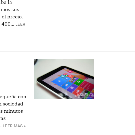
ba la
amos sus
el precio.
 400...
LEER
pequeña con
n sociedad
os minutos
ras
.
LEER MÁS »