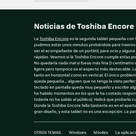
Noticias de Toshiba Encor
La
Toshiba Encore
es la segunda tablet pequeña con W
pudimos estar unos minutos probándola para traeros 
ser el acompañante de un portátil, para ocio y algun
rápidas. Veamos si la Toshiba Encore cumple estas pr
No quedaría nada mal si fuese más fina (1 centímetro
ligera pero tampoco es el aspecto más destacable. L
tanto en horizontal como en vertical. El único problema
queda pequeña_: alguien que no tenga la vista perfec
teclado en pantalla queda muy pequeño y escribir algo
ha habido momentos en los que le ha costado respond
todavía no ha salido al público). Habrá que probarla 
Donde la Toshiba Encore falla bastante es en el apar
gran diseño, y esta tablet no es una excepción. La par
OTROS TEMAS:
Windows
Móviles
La aplicac