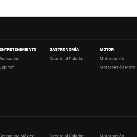
ok
e
a
ENTRETENIMIENTO
GASTRONOMÍA
MOTOR
Sensacine
Directo al Paladar
Motorpasión
Espinof
Motorpasión Moto
Sensacine México
Directo al Paladar
Motorpasión