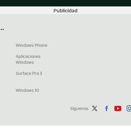
..
Windows Phone
Aplicaciones
Windows
Surface Pro 3
Windows 10
Síguenos
Twit
Fac
You
In
ter
ebo
tub
ag