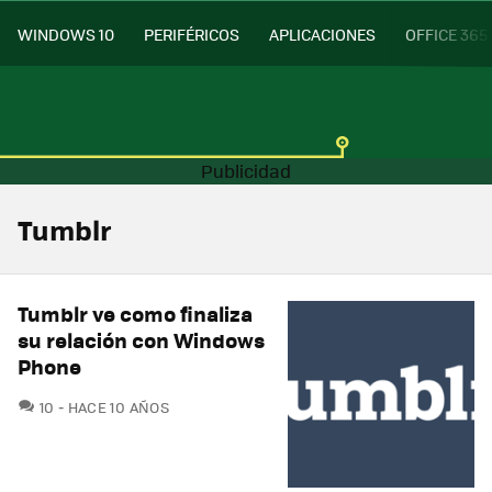
WINDOWS 10
PERIFÉRICOS
APLICACIONES
OFFICE 365
Tumblr
Tumblr ve como finaliza
su relación con Windows
Phone
COMENTARIOS
10
HACE 10 AÑOS