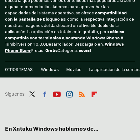
desde la que podemos ver los contenidos más populares así como
alguna recomendación. Además para aprovechar las
capacidades del sistema operativo, se ofrece
compatibilidad
con la pantalla de bloqueo
así como la respectiva integración de
nuestras imágenes del dashboard en el live tile doble de la
aplicación. La aplicación es totalmente gratuita, pero
sólo es
compatible con terminales ejecutando Windows Phone 8.
TumblrVersión 1.0.0.0Desarrollador:
Descárgalo en:
Windows
Phone Store
Precio:
Gratis
Categoría:
social
OTROS TEMAS:
Windows
Móviles
La aplicación de la seman
Síguenos
Twit
Fac
You
Inst
RSS
Flip
ter
ebo
tub
agr
boa
ok
e
am
rd
En Xataka Windows hablamos de...