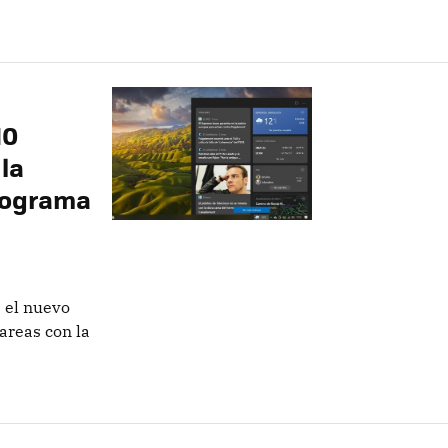
10
la
rograma
 el nuevo
tareas con la