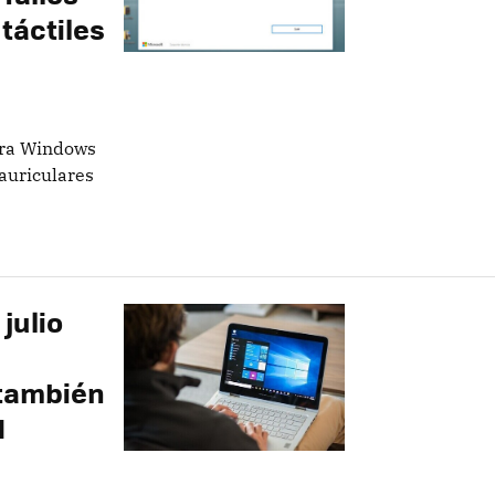
táctiles
ara Windows
auriculares
julio
 también
1