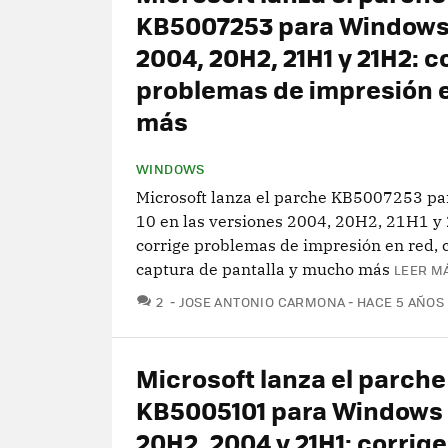
KB5007253 para Windows
2004, 20H2, 21H1 y 21H2: c
problemas de impresión e
más
WINDOWS
Microsoft lanza el parche KB5007253 p
10 en las versiones 2004, 20H2, 21H1 y
corrige problemas de impresión en red, c
captura de pantalla y mucho más
LEER MÁ
COMENTARIOS
2
JOSE ANTONIO CARMONA
HACE 5 AÑOS
Microsoft lanza el parche
KB5005101 para Windows 
20H2, 2004 y 21H1: corrige