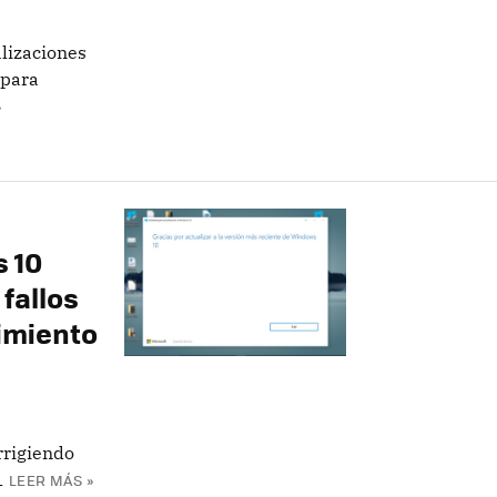
alizaciones
 para
»
 10
 fallos
dimiento
rrigiendo
1
LEER MÁS »