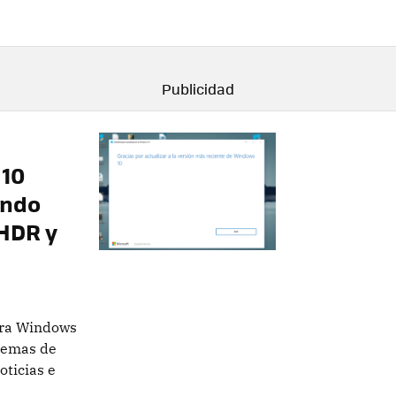
 10
endo
HDR y
ara Windows
lemas de
oticias e