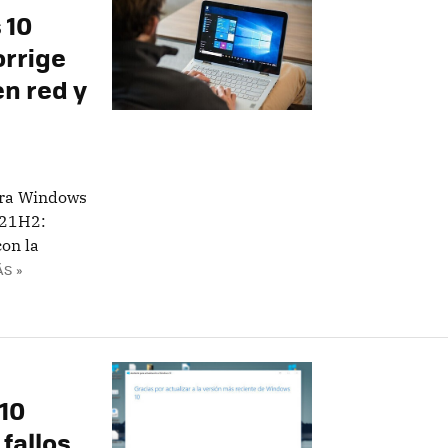
 10
orrige
n red y
ara Windows
 21H2:
on la
S »
10
 fallos