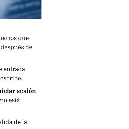
uarios que
 después de
e entrada
escribe.
niciar sesión
 no está
.
lida de la