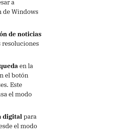
esar a
ón de Windows
ón de noticias
s resoluciones
squeda
en la
n el botón
es. Este
usa el modo
 digital
para
 desde el modo