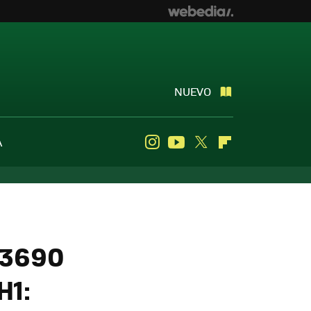
NUEVO
A
Instagram
Youtube
Twitter
Flipboard
03690
H1: