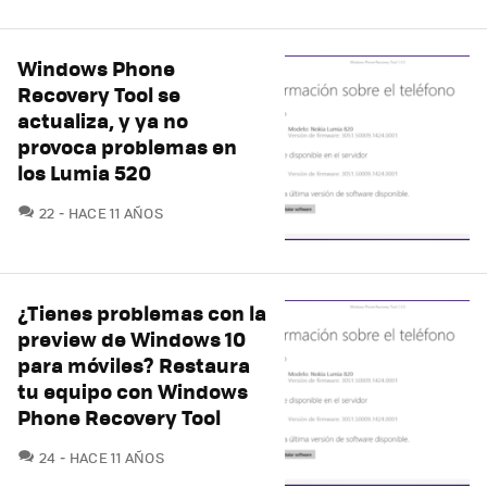
Windows Phone
Recovery Tool se
actualiza, y ya no
provoca problemas en
los Lumia 520
COMENTARIOS
22
HACE 11 AÑOS
¿Tienes problemas con la
preview de Windows 10
para móviles? Restaura
tu equipo con Windows
Phone Recovery Tool
COMENTARIOS
24
HACE 11 AÑOS