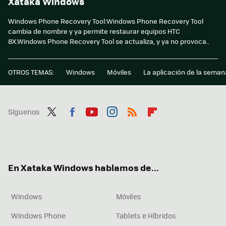
Xataka Windows
Windows Phone Recovery Tool:Windows Phone Recovery Tool
cambia de nombre y ya permite restaurar equipos HTC
8X.Windows Phone Recovery Tool se actualiza, y ya no provoca..
OTROS TEMAS:
Windows
Móviles
La aplicación de la seman
Síguenos
Twit
Fac
You
Inst
RSS
Flip
ter
ebo
tub
agr
boa
ok
e
am
rd
En Xataka Windows hablamos de...
Windows
Móviles
Windows Phone
Tablets e Híbridos