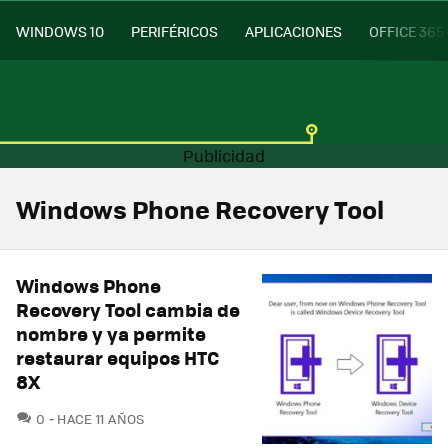
WINDOWS 10
PERIFÉRICOS
APLICACIONES
OFFICE 365
Windows Phone Recovery Tool
Windows Phone
Recovery Tool cambia de
nombre y ya permite
restaurar equipos HTC
8X
COMENTARIOS
0
HACE 11 AÑOS