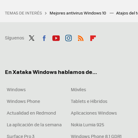
TEMAS DE INTERÉS
Mejores antivirus Windows 10
Atajos del 
Síguenos
Twit
Fac
You
Inst
RSS
Flip
ter
ebo
tub
agr
boa
ok
e
am
rd
En Xataka Windows hablamos de...
Windows
Móviles
Windows Phone
Tablets e Híbridos
Actualidad en Redmond
Aplicaciones Windows
La aplicación de la semana
Nokia Lumia 925
Surface Pro 3
Windows Phone 8.1 GDR1