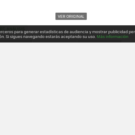
VER ORIGINAL
T, ANÁLISIS
erceros para generar estadísticas de audiencia y mostrar publicidad pe
ón. Si sigues navegando estarás aceptando su uso.
Más información