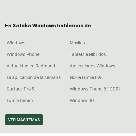
Twit
Fac
You
Inst
RSS
Flip
ter
ebo
tub
agr
boa
ok
e
am
rd
En Xataka Windows hablamos de...
Windows
Móviles
Windows Phone
Tablets e Híbridos
Actualidad en Redmond
Aplicaciones Windows
La aplicación de la semana
Nokia Lumia 925
Surface Pro 3
Windows Phone 8.1 GDR1
Lumia Denim
Windows 10
VER MÁS TEMAS