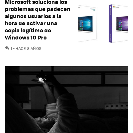
Microsoft soluciona los
problemas que padecen
algunos usuarios a la
hora de activar una
copia legítima de
Windows 10 Pro
COMENTARIOS
1
HACE 8 AÑOS