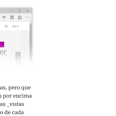
ías, pero que
ón por encima
as _vistas
do de cada