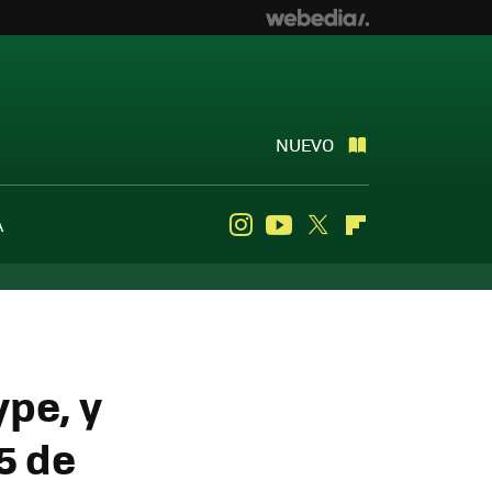
NUEVO
A
Instagram
Youtube
Twitter
Flipboard
ype, y
5 de