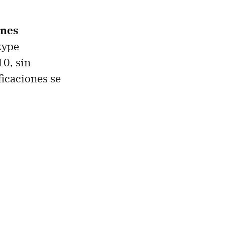
ones
kype
10, sin
ficaciones se