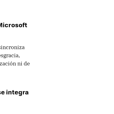
 Microsoft
sincroniza
esgracia,
zación ni de
se integra