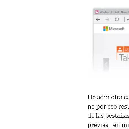
He aquí otra c
no por eso resu
de las pestaña
previas_ en mi