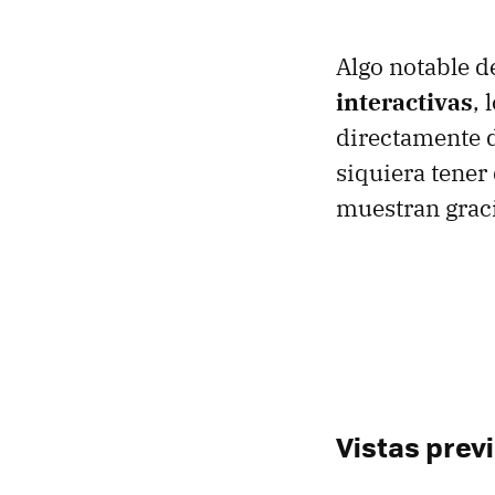
Algo notable d
interactivas
,
directamente d
siquiera tener 
muestran graci
Vistas prev