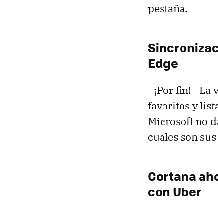
pestaña.
Sincronizaci
Edge
_¡Por fin!_ La
favoritos y lis
Microsoft no d
cuales son sus
Cortana aho
con Uber