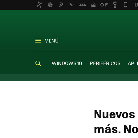
MENÚ
WINDOWS 10
PERIFÉRICOS
APL
Nuevos 
más. No