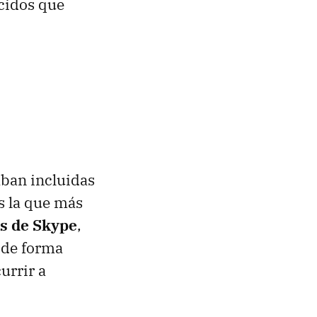
ocidos que
aban incluidas
as la que más
s de Skype
,
 de forma
urrir a