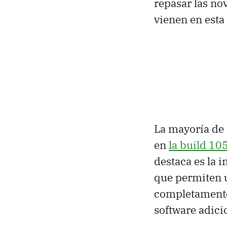
repasar las no
vienen en esta
La mayoría de 
en
la build 10
destaca es la i
que permiten u
completamente 
software adici