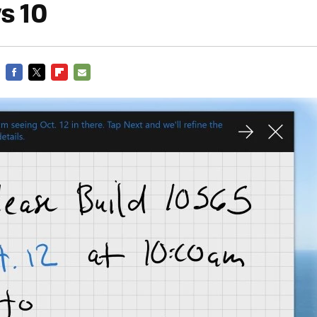
s 10
FACEBOOK
TWITTER
FLIPBOARD
E-
MAIL