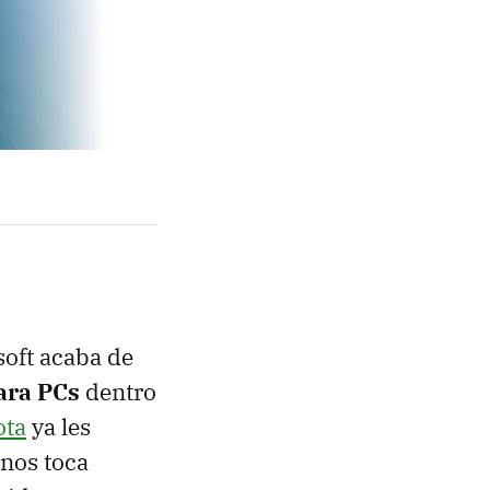
oft acaba de
ara PCs
dentro
ota
ya les
 nos toca