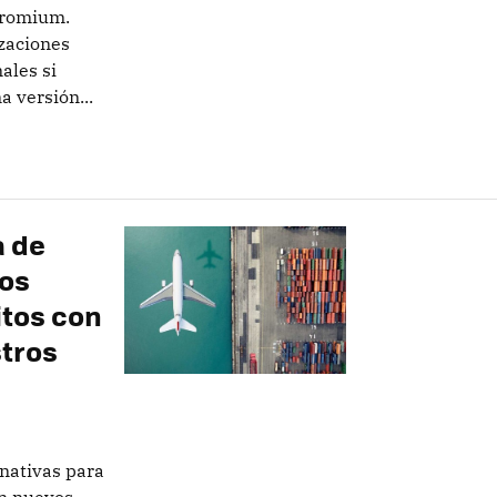
hromium.
zaciones
ales si
 versión...
a de
vos
itos con
stros
nativas para