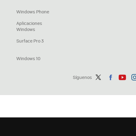
Windows Phone
Aplicaciones
Windows
Surface Pro 3
Windows 10
Síguenos
Twit
Fac
You
In
ter
ebo
tub
ag
ok
e
a