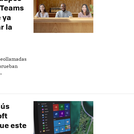
n Teams
 ya
r la
ideollamadas
 prueban
»
nús
ft
ue este