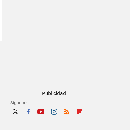
Síguenos
Twit
Fac
You
Inst
RSS
Flip
ter
ebo
tub
agr
boa