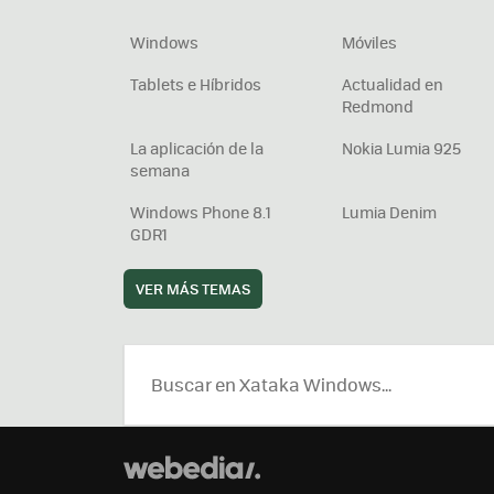
Windows
Móviles
Tablets e Híbridos
Actualidad en
Redmond
La aplicación de la
Nokia Lumia 925
semana
Windows Phone 8.1
Lumia Denim
GDR1
VER MÁS TEMAS