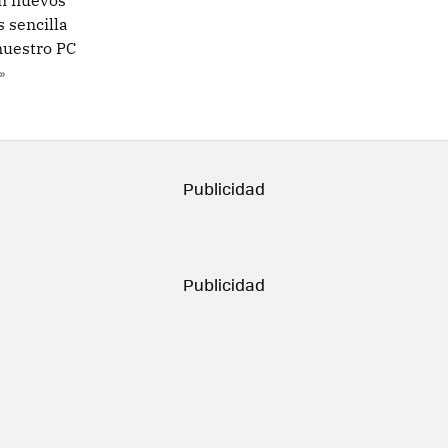
on nuevos
s sencilla
nuestro PC
»