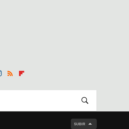
st
RSS
Flip
r
boa
m
rd
BUSCAR
SUBIR