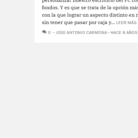
personalizar nuestro escritorio del PC c
fondos. Y es que se trata de la opción má
con la que lograr un aspecto distinto en 
sin tener que pasar por caja y...
LEER MÁS 
COMENTARIOS
0
JOSE ANTONIO CARMONA
HACE 8 AÑOS