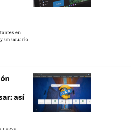
otantes en
 y un usuario
ión
ar: así
u nuevo