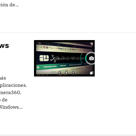
ión de...
ows
más
plicaciones.
amera360,
o de
Windows...