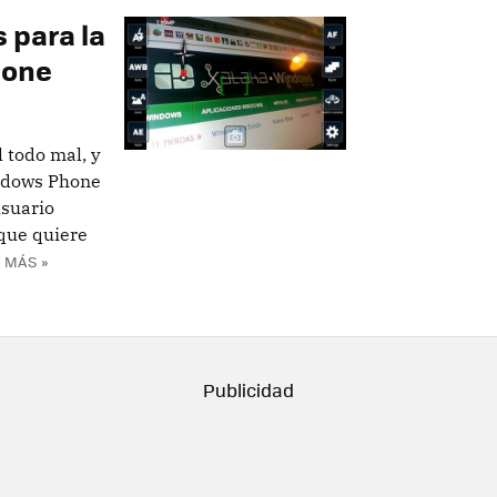
 para la
hone
 todo mal, y
indows Phone
usuario
 que quiere
 MÁS »