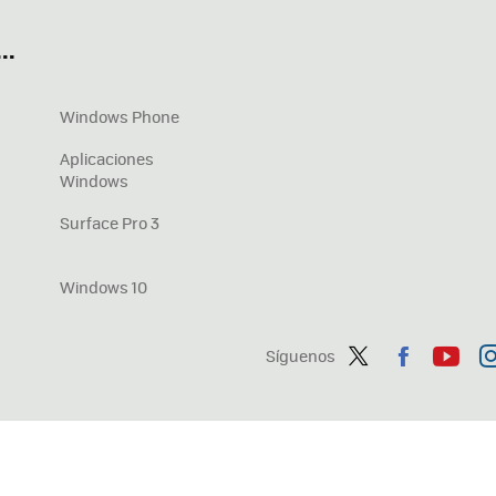
..
Windows Phone
Aplicaciones
Windows
Surface Pro 3
Windows 10
Síguenos
Twit
Fac
You
In
ter
ebo
tub
ag
ok
e
a