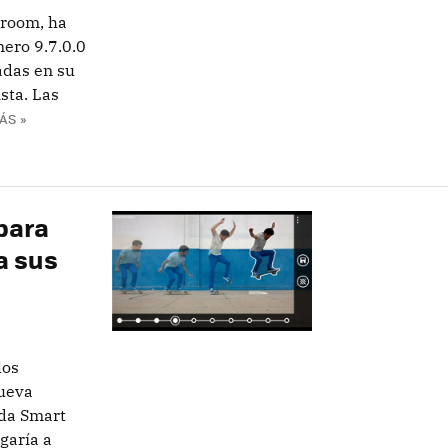
oroom, ha
mero 9.7.0.0
adas en su
sta. Las
ÁS »
 para
a sus
los
nueva
ada Smart
garía a