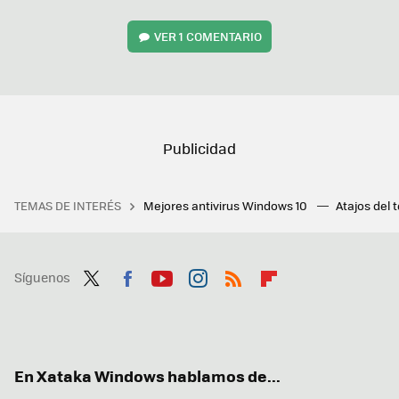
VER
1 COMENTARIO
TEMAS DE INTERÉS
Mejores antivirus Windows 10
Atajos del 
Síguenos
Twit
Fac
You
Inst
RSS
Flip
ter
ebo
tub
agr
boa
ok
e
am
rd
En Xataka Windows hablamos de...