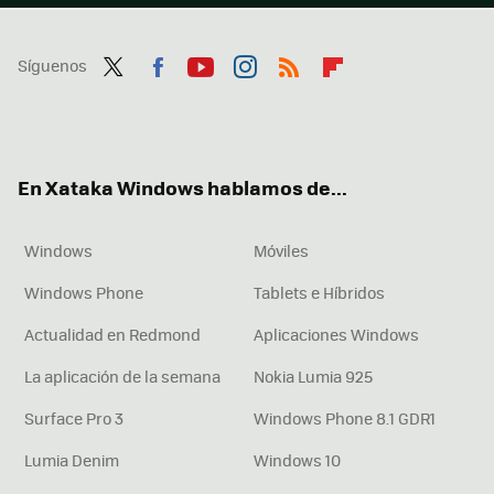
Síguenos
Twit
Fac
You
Inst
RSS
Flip
ter
ebo
tub
agr
boa
ok
e
am
rd
En Xataka Windows hablamos de...
Windows
Móviles
Windows Phone
Tablets e Híbridos
Actualidad en Redmond
Aplicaciones Windows
La aplicación de la semana
Nokia Lumia 925
Surface Pro 3
Windows Phone 8.1 GDR1
Lumia Denim
Windows 10