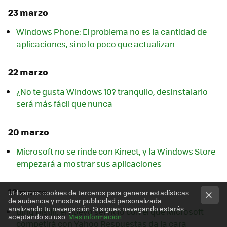
23 marzo
Windows Phone: El problema no es la cantidad de
aplicaciones, sino lo poco que actualizan
22 marzo
¿No te gusta Windows 10? tranquilo, desinstalarlo
será más fácil que nunca
20 marzo
Microsoft no se rinde con Kinect, y la Windows Store
empezará a mostrar sus aplicaciones
18 marzo
Utilizamos cookies de terceros para generar estadísticas
de audiencia y mostrar publicidad personalizada
analizando tu navegación. Si sigues navegando estarás
Bing Distill, el nuevo servicio con el que Microsoft
aceptando su uso.
Más información
competirá con Yahoo Respuestas da la cara