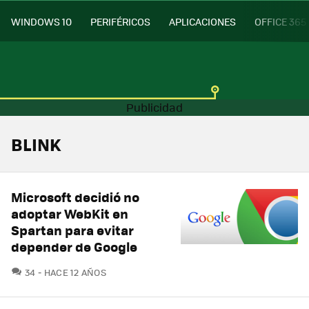
WINDOWS 10
PERIFÉRICOS
APLICACIONES
OFFICE 365
BLINK
Microsoft decidió no
adoptar WebKit en
Spartan para evitar
depender de Google
COMENTARIOS
34
HACE 12 AÑOS