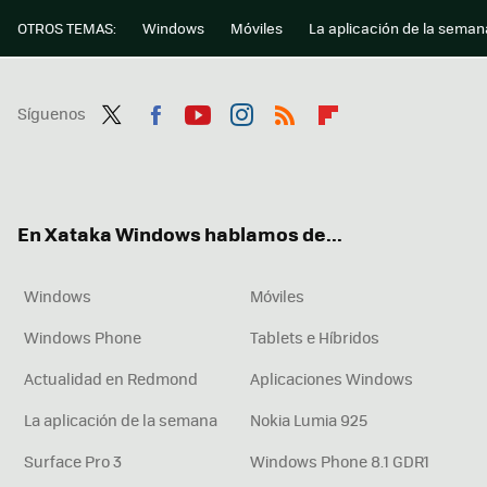
OTROS TEMAS:
Windows
Móviles
La aplicación de la seman
Síguenos
Twit
Fac
You
Inst
RSS
Flip
ter
ebo
tub
agr
boa
ok
e
am
rd
En Xataka Windows hablamos de...
Windows
Móviles
Windows Phone
Tablets e Híbridos
Actualidad en Redmond
Aplicaciones Windows
La aplicación de la semana
Nokia Lumia 925
Surface Pro 3
Windows Phone 8.1 GDR1