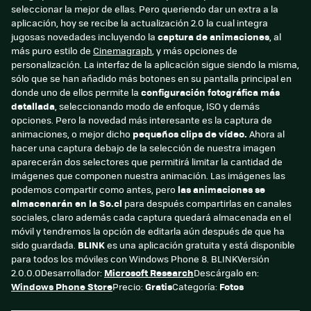
seleccionar la mejor de ellas. Pero queriendo dar un extra a la
aplicación, hoy se recibe la actualización 2.0 la cual integra
jugosas novedades incluyendo la
captura de animaciones
, al
más puro estilo de
Cinemagraph
, y más opciones de
personalización. La interfaz de la aplicación sigue siendo la misma,
sólo que se han añadido más botones en su pantalla principal en
donde uno de ellos permite la
configuración fotográfica más
detallada
, seleccionando modo de enfoque, ISO y demás
opciones. Pero la novedad más interesante es la captura de
animaciones, o mejor dicho
pequeños clips de vídeo.
Ahora al
hacer una captura debajo de la selección de nuestra imagen
aparecerán dos selectores que permitirá limitar la cantidad de
imágenes que componen nuestra animación. Las imágenes las
podemos compartir como antes, pero
las animaciones se
almacenarán en la So.cl
para después compartirlas en canales
sociales, claro además cada captura quedará almacenada en el
móvil y tendremos la opción de editarla aún después de que ha
sido guardada.
BLINK
es una aplicación gratuita y está disponible
para todos los móviles con Windows Phone 8. BLINKVersión
2.0.0.0Desarrollador:
Microsoft Research
Descárgalo en:
Windows Phone Store
Precio:
Gratis
Categoría:
Fotos