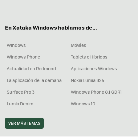
Twit
Fac
You
Inst
RSS
Flip
ter
ebo
tub
agr
boa
ok
e
am
rd
En Xataka Windows hablamos de...
Windows
Móviles
Windows Phone
Tablets e Híbridos
Actualidad en Redmond
Aplicaciones Windows
La aplicación de la semana
Nokia Lumia 925
Surface Pro 3
Windows Phone 8.1 GDR1
Lumia Denim
Windows 10
VER MÁS TEMAS