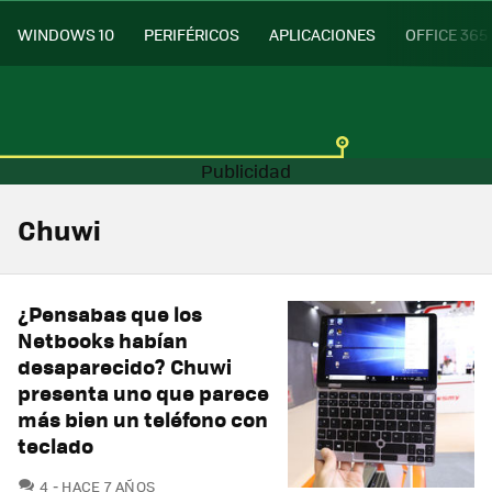
WINDOWS 10
PERIFÉRICOS
APLICACIONES
OFFICE 365
Chuwi
¿Pensabas que los
Netbooks habían
desaparecido? Chuwi
presenta uno que parece
más bien un teléfono con
teclado
COMENTARIOS
4
HACE 7 AÑOS