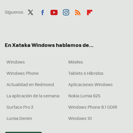
Síguenos
Twit
Fac
You
Inst
RSS
Flip
ter
ebo
tub
agr
boa
ok
e
am
rd
En Xataka Windows hablamos de...
Windows
Móviles
Windows Phone
Tablets e Híbridos
Actualidad en Redmond
Aplicaciones Windows
La aplicación de la semana
Nokia Lumia 925
Surface Pro 3
Windows Phone 8.1 GDR1
Lumia Denim
Windows 10