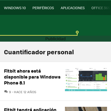
WINDOWS 10
PERIFÉRICOS
APLICACIONES
OFFICE 365
Cuantificador personal
Fitbit ahora está
disponible para Windows
Phone 8.1
COMENTARIOS
9
HACE 12 AÑOS
Fitbit tendrá aplicación