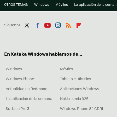
OTROS TEMAS:
Windows
Móviles
La aplicación de la seman
Síguenos
Twit
Fac
You
Inst
RSS
Flip
ter
ebo
tub
agr
boa
ok
e
am
rd
En Xataka Windows hablamos de...
Windows
Móviles
Windows Phone
Tablets e Híbridos
Actualidad en Redmond
Aplicaciones Windows
La aplicación de la semana
Nokia Lumia 925
Surface Pro 3
Windows Phone 8.1 GDR1