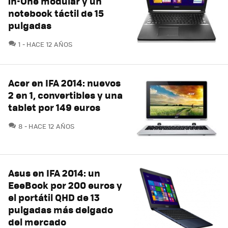
in-One modular y un
notebook táctil de 15
pulgadas
COMENTARIOS
1
HACE 12 AÑOS
Acer en IFA 2014: nuevos
2 en 1, convertibles y una
tablet por 149 euros
COMENTARIOS
8
HACE 12 AÑOS
Asus en IFA 2014: un
EeeBook por 200 euros y
el portátil QHD de 13
pulgadas más delgado
del mercado