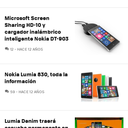
Microsoft Screen
Sharing HD-10 y
cargador inalámbrico
inteligente Nokia DT-903
COMENTARIOS
12
HACE 12 AÑOS
Nokia Lumia 830, toda la
información
COMENTARIOS
59
HACE 12 AÑOS
Lumia Denim traerá
escucha permanente en