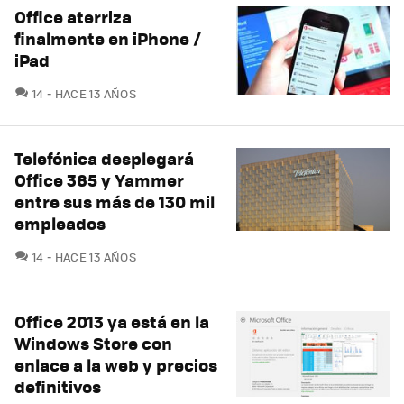
Office aterriza
finalmente en iPhone /
iPad
COMENTARIOS
14
HACE 13 AÑOS
Telefónica desplegará
Office 365 y Yammer
entre sus más de 130 mil
empleados
COMENTARIOS
14
HACE 13 AÑOS
Office 2013 ya está en la
Windows Store con
enlace a la web y precios
definitivos