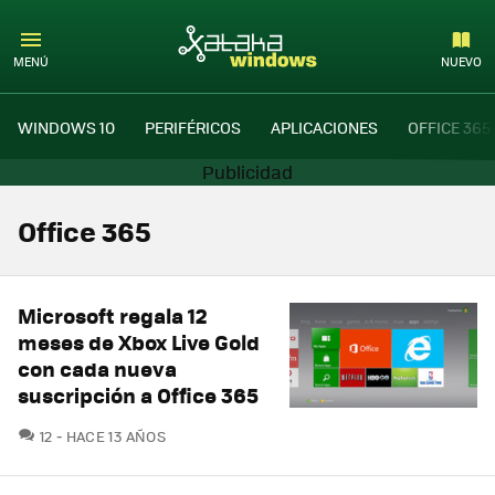
MENÚ
NUEVO
WINDOWS 10
PERIFÉRICOS
APLICACIONES
OFFICE 365
Office 365
Microsoft regala 12
meses de Xbox Live Gold
con cada nueva
suscripción a Office 365
COMENTARIOS
12
HACE 13 AÑOS