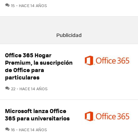
COMENTARIOS
15
HACE 14 AÑOS
Office 365 Hogar
Premium, la suscripción
de Office para
particulares
COMENTARIOS
22
HACE 14 AÑOS
Microsoft lanza Office
365 para universitarios
COMENTARIOS
16
HACE 14 AÑOS