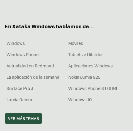
Twit
Fac
You
Inst
RSS
Flip
ter
ebo
tub
agr
boa
ok
e
am
rd
En Xataka Windows hablamos de...
Windows
Móviles
Windows Phone
Tablets e Híbridos
Actualidad en Redmond
Aplicaciones Windows
La aplicación de la semana
Nokia Lumia 925
Surface Pro 3
Windows Phone 8.1 GDR1
Lumia Denim
Windows 10
VER MÁS TEMAS