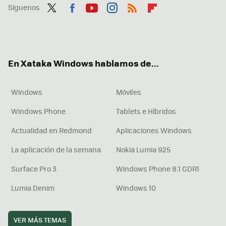
Síguenos
Twit
Fac
You
Inst
RSS
Flip
ter
ebo
tub
agr
boa
ok
e
am
rd
En Xataka Windows hablamos de...
Windows
Móviles
Windows Phone
Tablets e Híbridos
Actualidad en Redmond
Aplicaciones Windows
La aplicación de la semana
Nokia Lumia 925
Surface Pro 3
Windows Phone 8.1 GDR1
Lumia Denim
Windows 10
VER MÁS TEMAS