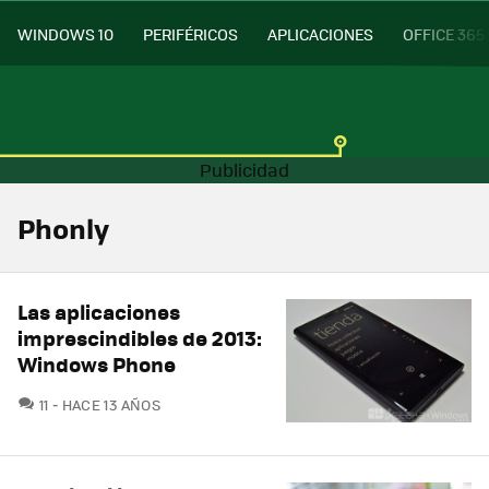
WINDOWS 10
PERIFÉRICOS
APLICACIONES
OFFICE 365
Phonly
Las aplicaciones
imprescindibles de 2013:
Windows Phone
COMENTARIOS
11
HACE 13 AÑOS