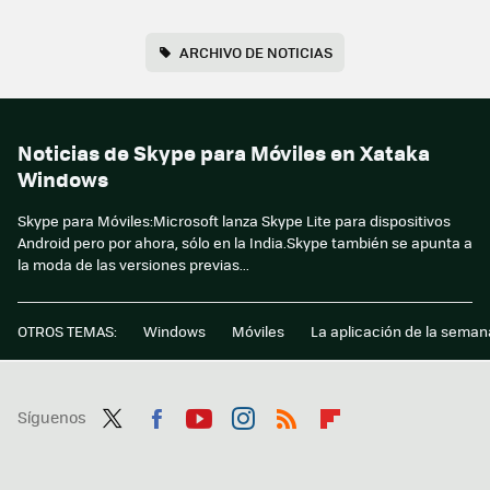
ARCHIVO DE NOTICIAS
Noticias de Skype para Móviles en Xataka
Windows
Skype para Móviles:Microsoft lanza Skype Lite para dispositivos
Android pero por ahora, sólo en la India.Skype también se apunta a
la moda de las versiones previas...
OTROS TEMAS:
Windows
Móviles
La aplicación de la seman
Síguenos
Twit
Fac
You
Inst
RSS
Flip
ter
ebo
tub
agr
boa