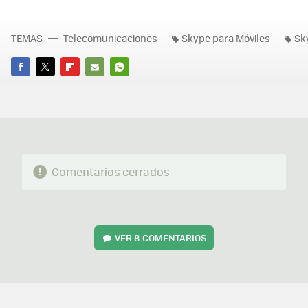
TEMAS
Telecomunicaciones
Skype para Móviles
Sk
FACEBOOK
TWITTER
FLIPBOARD
E-
WHATSAPP
MAIL
Comentarios cerrados
VER
8 COMENTARIOS