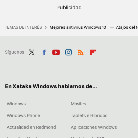
TEMAS DE INTERÉS
Mejores antivirus Windows 10
Atajos del 
Síguenos
Twit
Fac
You
Inst
RSS
Flip
ter
ebo
tub
agr
boa
ok
e
am
rd
En Xataka Windows hablamos de...
Windows
Móviles
Windows Phone
Tablets e Híbridos
Actualidad en Redmond
Aplicaciones Windows