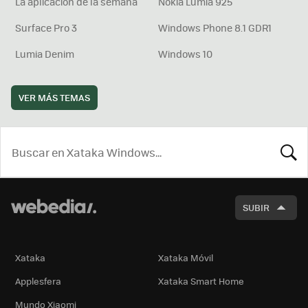
La aplicación de la semana
Nokia Lumia 925
Surface Pro 3
Windows Phone 8.1 GDR1
Lumia Denim
Windows 10
VER MÁS TEMAS
BUSCA
SUBIR
Xataka
Xataka Móvil
Applesfera
Xataka Smart Home
Mundo Xiaomi