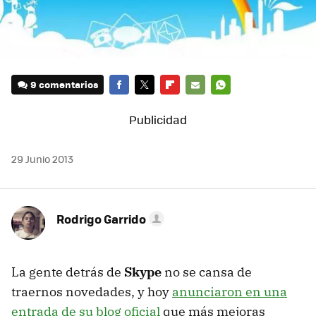
9 comentarios
FACEBOOK
TWITTER
FLIPBOARD
E-
WHATSAPP
MAIL
29 Junio 2013
Rodrigo Garrido
La gente detrás de
Skype
no se cansa de
traernos novedades, y hoy
anunciaron en una
entrada de su blog oficial
que más mejoras