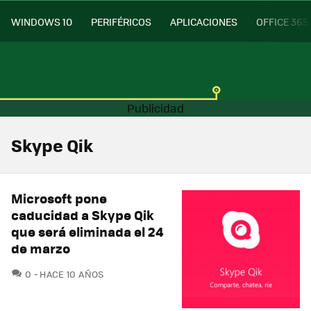
WINDOWS 10
PERIFÉRICOS
APLICACIONES
OFFICE 365
Skype Qik
Microsoft pone
caducidad a Skype Qik
que será eliminada el 24
de marzo
COMENTARIOS
0
HACE 10 AÑOS