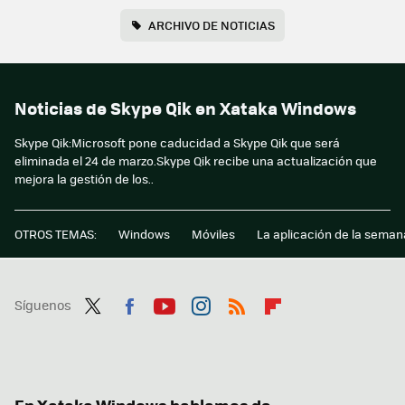
ARCHIVO DE NOTICIAS
Noticias de Skype Qik en Xataka Windows
Skype Qik:Microsoft pone caducidad a Skype Qik que será
eliminada el 24 de marzo.Skype Qik recibe una actualización que
mejora la gestión de los..
OTROS TEMAS:
Windows
Móviles
La aplicación de la seman
Síguenos
Twit
Fac
You
Inst
RSS
Flip
ter
ebo
tub
agr
boa
ok
e
am
rd