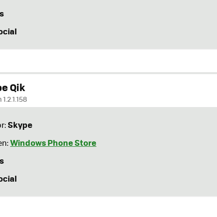
s
ocial
e Qik
 1.2.1.158
Skype
r:
Windows Phone Store
en:
s
ocial