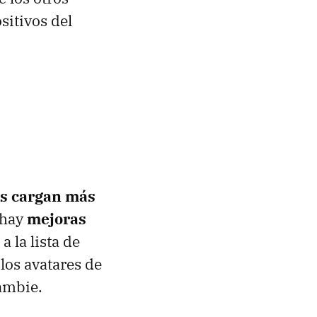
sitivos del
es cargan más
 hay
mejoras
a la lista de
los avatares de
ambie.