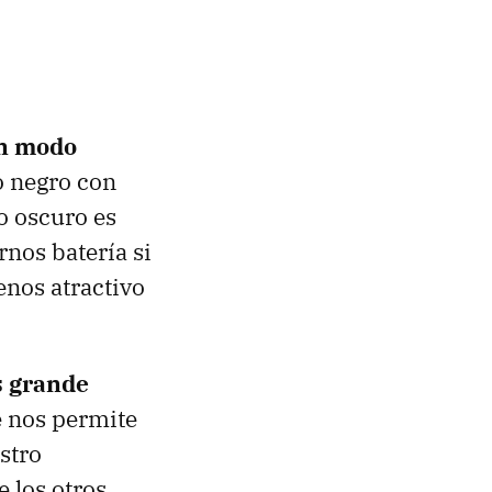
un modo
o negro con
o oscuro es
rnos batería si
nos atractivo
s grande
e nos permite
stro
 los otros