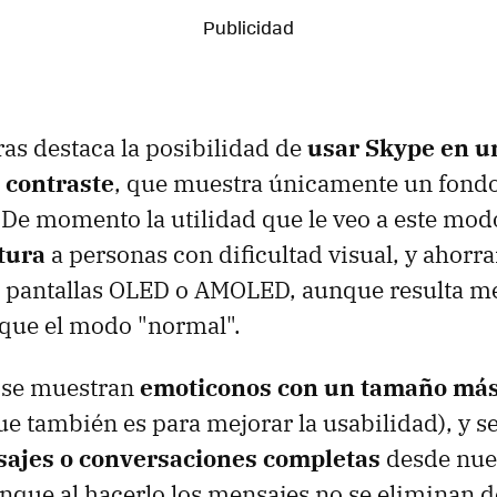
ras destaca la posibilidad de
usar Skype en 
o contraste
, que muestra únicamente un fond
. De momento la utilidad que le veo a este mod
ctura
a personas con dificultad visual, y ahorra
 pantallas OLED o AMOLED, aunque resulta me
 que el modo "normal".
 se muestran
emoticonos con un tamaño má
 también es para mejorar la usabilidad), y s
ajes o conversaciones completas
desde nue
unque al hacerlo los mensajes no se eliminan de