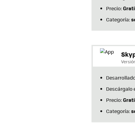
Grati
Precio:
s
Categoría:
Skyp
Versión
Desarrollado
Descárgalo 
Grati
Precio:
s
Categoría: