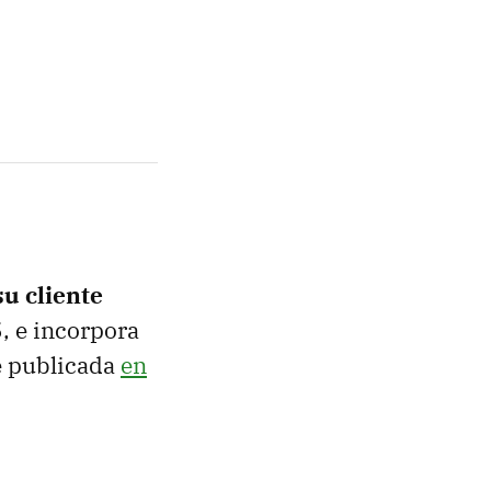
su cliente
5, e incorpora
ue publicada
en