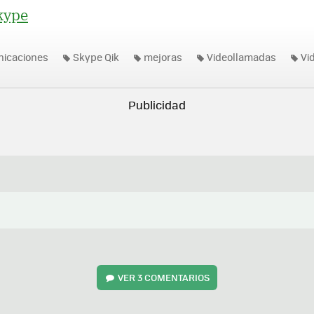
kype
nicaciones
Skype Qik
mejoras
Videollamadas
Vi
Mensajes de Video
Mensajería instantánea
Actualizacio
nes
Skype
VER
3 COMENTARIOS