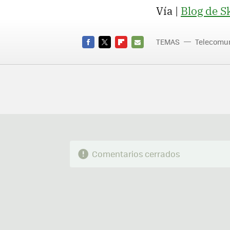
Vía |
Blog de S
TEMAS
Telecomu
Skype
FACEBOOK
TWITTER
FLIPBOARD
E-
aplicacio
MAIL
Comentarios cerrados