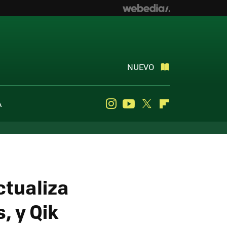
NUEVO
A
Instagram
Youtube
Twitter
Flipboard
tualiza
, y Qik