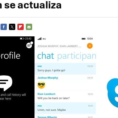
 se actualiza
FACEBOOK
TWITTER
FLIPBOARD
E-
MAIL