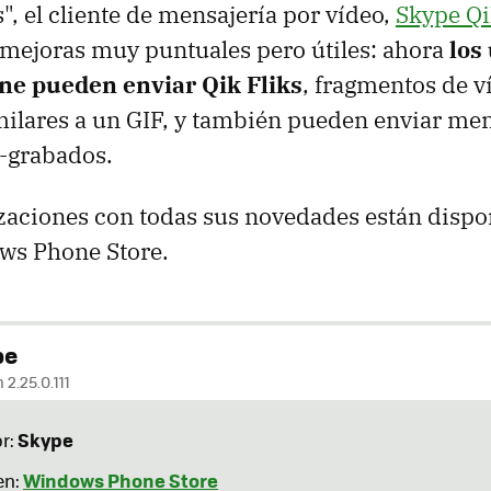
, el cliente de mensajería por vídeo,
Skype Q
mejoras muy puntuales pero útiles: ahora
los
e pueden enviar Qik Fliks
, fragmentos de v
ilares a un GIF, y también pueden enviar men
e-grabados.
zaciones con todas sus novedades están dispo
ws Phone Store.
pe
 2.25.0.111
Skype
r:
Windows Phone Store
en: