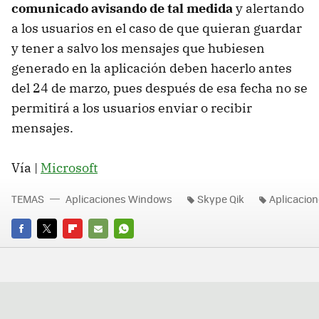
comunicado avisando de tal medida
y alertando
a los usuarios en el caso de que quieran guardar
y tener a salvo los mensajes que hubiesen
generado en la aplicación deben hacerlo antes
del 24 de marzo, pues después de esa fecha no se
permitirá a los usuarios enviar o recibir
mensajes.
Vía |
Microsoft
TEMAS
Aplicaciones Windows
Skype Qik
Aplicacio
FACEBOOK
TWITTER
FLIPBOARD
E-
WHATSAPP
MAIL