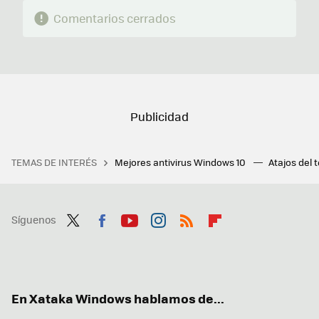
Comentarios cerrados
TEMAS DE INTERÉS
Mejores antivirus Windows 10
Atajos del 
Síguenos
Twit
Fac
You
Inst
RSS
Flip
ter
ebo
tub
agr
boa
ok
e
am
rd
En Xataka Windows hablamos de...