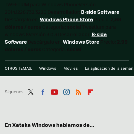
TWEETIUM para Windows PhoneVersión
B-side Software
2014.1226.732.3220 Desarrollador:
Windows Phone Store
2,99
Descárgalo en:
Precio:
dólares / euros
social
Categoría:
Tweetium para
B-side
windows 8Versión 3.0.3 Desarrollador:
Software
Windows Store
2,99
Descárgalo en:
Precio:
dólares / euros
social
Categoría:
OTROS TEMAS:
Windows
Móviles
La aplicación de la seman
Síguenos
Twit
Fac
You
Inst
RSS
Flip
ter
ebo
tub
agr
boa
ok
e
am
rd
En Xataka Windows hablamos de...