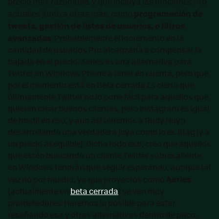
precio más razonable, y que incluya las funciones Pro
programación de
actuales junto a otras más, como
tweets, gestión de listas de usuarios, o filtros
avanzados
. Probablemente el incremento en la
cantidad de usuarios Pro alcanzaría a compensar la
bajada en el precio. Aeries es una alternativa para
Twitter en Windows Phone a tener en cuenta, pero que
por el momento está en Beta cerrada Es cierto que
últimamente Twitter no lo pone fácil para aquellos que
quieren crear buenos clientes, pero Instagram es igual
de hostil en eso, y aun así tenemos a Rudy Huyn
desarrollando una verdadera joya como lo es 6tag (y a
un precio asequible). Dicho todo eso, creo que aquellos
que estén buscando un cliente Twitter sobresaliente
en Windows tendrán que seguir esperando, aunque tal
Aeries
vez no por mucho, ya que proyectos como
(actualmente en
beta cerrada
) se ven muy
prometedores. Haremos lo posible para estar
reseñando esa y otras alternativas dentro de poco.