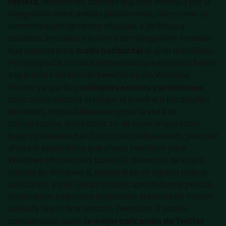
tablets
, obteniendo además algunas ventajas por la
integración entre ambas plataformas, tales como la
sincronización de temas visuales, y de listas o
usuarios anclados a la barra de navegación. También
modo horizontal
hay soporte para
al girar el teléfono.
Por desgracia, se nota demasiado que estamos frente
a la primera versión de Tweetium para Windows
múltiples errores y problemas
Phone, ya que hay
,
tales como lentitud al cargar el timeline o los detalles
de tweets, imposibilidad de cerrar la vista de
conversación, entre otros. Es de esperar que estos
bugs se resuelvan en futuras actualizaciones, pero por
ahora la experiencia que ofrece Tweetium para
Windows Phone no es buena (a diferencia de lo que
sucede en Windows 8, donde sí es un agrado usar la
aplicación, y mis únicas críticas apuntaban al precio).
Conclusión: seguimos esperando al cliente de Twitter
de Rudy Huyn Para resumir, Tweetium sí podría
la mejor aplicación de Twitter
considerarse como