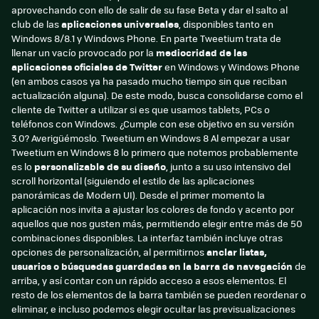
aprovechando con ello de salir de su fase Beta y dar el salto al
club de las
aplicaciones universales
, disponibles tanto en
Windows 8/8.1 y Windows Phone. En parte Tweetium trata de
llenar un vacío provocado por la
mediocridad de las
aplicaciones oficiales de Twitter
en Windows y Windows Phone
(en ambos casos ya ha pasado mucho tiempo sin que reciban
actualización alguna). De este modo, busca consolidarse como el
cliente de Twitter a utilizar si es que usamos tablets, PCs o
teléfonos con Windows. ¿Cumple con ese objetivo en su versión
3.0? Averigüémoslo. Tweetium en Windows 8 Al empezar a usar
Tweetium en Windows 8 lo primero que notemos probablemente
es lo
personalizable de su diseño
, junto a su uso intensivo del
scroll horizontal (siguiendo el estilo de las aplicaciones
panorámicas de Modern UI). Desde el primer momento la
aplicación nos invita a ajustar los colores de fondo y acento por
aquellos que nos gusten más, permitiendo elegir entre más de 50
combinaciones disponibles. La interfaz también incluye otras
opciones de personalización, al permitirnos
anclar listas,
usuarios o búsquedas guardadas en la barra de navegación
de
arriba, y así contar con un rápido acceso a esos elementos. El
resto de los elementos de la barra también se pueden reordenar o
eliminar, e incluso podemos elegir ocultar las previsualizaciones