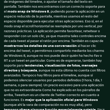
de imágenes del timeline, o ajustar el tamaño del texto en
pantalla. También nos encontramos con un correcto soporte para
el
modo snap de Windows 8
, pudiendo poner la aplicación en un
espacio reducido de la pantalla, mientras usamos el resto del
espacio disponible para ejecutar otras aplicaciones. Eso sí, en el
modo snap el scroll horizontal se reemplaza por uno vertical, por
razones prácticas. La aplicación permite favoritear, retwitear o
responder con un solo clic, ya que muestra tales controles encima
de cada tweet al pasar el ratón por encima. También es capaz de
mostrarnos los detalles de una conversación
al hacer clic
encima del tweet, o permitirnos compartirlo mediante los charms
de Windows 8, aunque no nos puede decir quién ha hecho Fav o
RT a un tweet en particular. Como es de esperarse, también hay
soporte para
tendencias, visualización de fotos, mensajes
directos y búsqueda
, aunque no esta última no cuenta con filtros
avanzados. Tampoco hay filtros para el timeline, aunque sí
podemos silenciar usuarios por periodos definidos (1 hora, 1 día, 1
semana, o para siempre). Un precio excesivo para una aplicación
que no es extraordinaria Como he explicado en los párrafos de
arriba, Tweetium es un cliente de Twitter correcto en cuanto a
funciones. Es
mejor que la aplicación oficial para Windows
(aunque ahí la vara de comparación no es muy alta), pero
tampoco ofrece ninguna función especialmente notable
. Sin ir