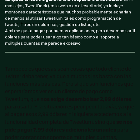
más lejos, TweetDeck (en la web o en el escritorio) ya incluye
montones características que muchos probablemente echarían
de menos al utilizar Tweetium, tales como programación de
tweets, filtros en columnas, gestión de listas, etc.
A mi me gusta pagar por buenas aplicaciones, pero desembolsar 11
dólares para poder usar algo tan básico como el soporte a
múltiples cuentas me parece excesivo
Tampoco es que esas sean cosas que todo cliente de
Twitter deba tener, ya que a muchos les basta con las
funciones más básicas. Pero sí que son funciones que
esperaríamos ver en un cliente de pago como
nos exige desembolsar 2,99 dólares
Tweetium, que
para usarlo. Y la situación es peor peor todavía, ya que
al pagar esos 2,99 dólares ni siquiera accedemos a la
se nos
funcionalidad completa de Tweetium, sino que
pide pagar 7,99 dólares adicionales anuales
para
poder contar con soporte de múltiples cuentas,