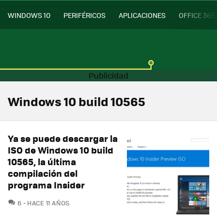
WINDOWS 10
PERIFÉRICOS
APLICACIONES
OFFICE 365
Windows 10 build 10565
Ya se puede descargar la
ISO de Windows 10 build
10565, la última
compilación del
programa Insider
COMENTARIOS
6
HACE 11 AÑOS