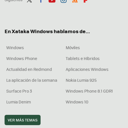
Twit
Fac
You
Inst
RSS
Flip
ter
ebo
tub
agr
boa
ok
e
am
rd
En Xataka Windows hablamos de...
Windows
Móviles
Windows Phone
Tablets e Híbridos
Actualidad en Redmond
Aplicaciones Windows
La aplicación de la semana
Nokia Lumia 925
Surface Pro 3
Windows Phone 8.1 GDR1
Lumia Denim
Windows 10
VER MÁS TEMAS