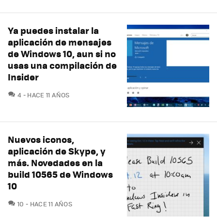
Ya puedes instalar la
aplicación de mensajes
de Windows 10, aun si no
usas una compilación de
Insider
COMENTARIOS
4
HACE 11 AÑOS
Nuevos iconos,
aplicación de Skype, y
más. Novedades en la
build 10565 de Windows
10
COMENTARIOS
10
HACE 11 AÑOS