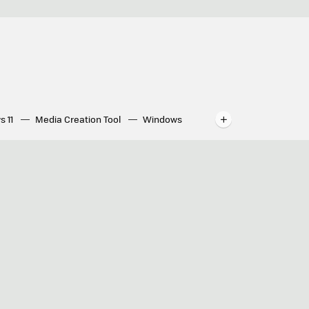
s 11
Media Creation Tool
Windows
indows
WhatsApp para ordenador