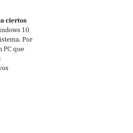
a ciertos
Windows 10
istema. Por
un PC que
s
vos