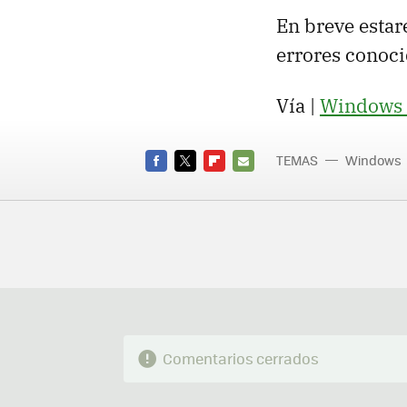
En breve estar
errores conoc
Vía |
Windows 
TEMAS
Windows
Window
FACEBOOK
TWITTER
FLIPBOARD
E-
MAIL
Comentarios cerrados