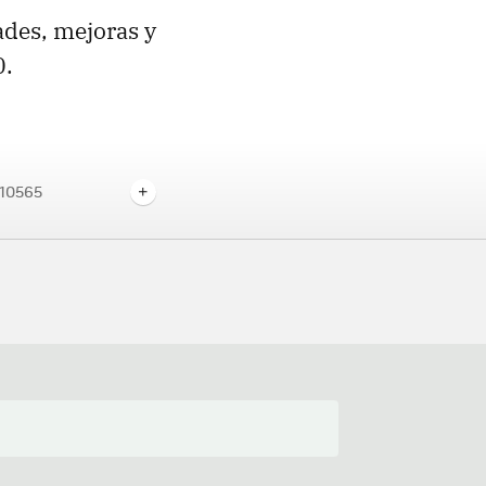
ades, mejoras y
0.
 10565