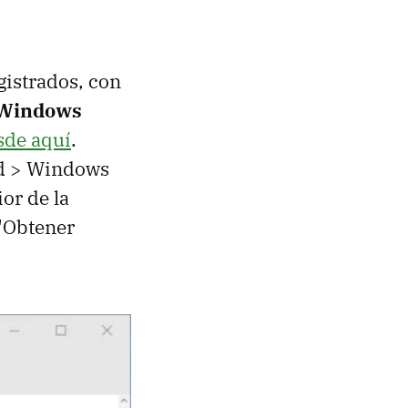
gistrados, con
 Windows
sde aquí
.
ad > Windows
or de la
 "Obtener