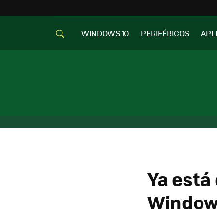
WINDOWS 10
PERIFÉRICOS
APL
Ya está 
Windows