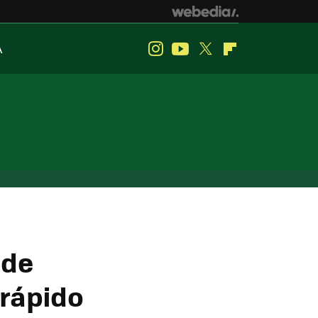
A
Instagram
Youtube
Twitter
Flipboard
 de
 rápido