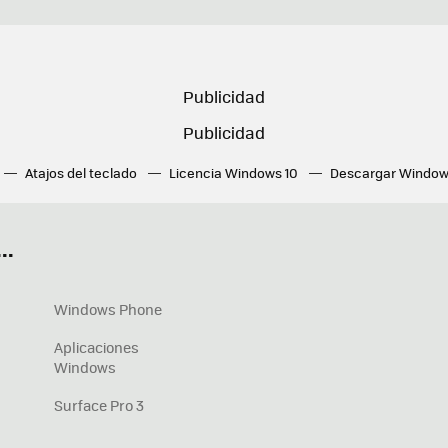
Atajos del teclado
Licencia Windows 10
Descargar Window
ué tarjeta gráfica tengo
Fórmulas Excel
DirectX
Fondos W
OneDrive
Nuevos Surface
..
Windows Phone
Aplicaciones
Windows
Surface Pro 3