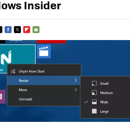
ows Insider
FACEBOOK
TWITTER
FLIPBOARD
E-
MAIL