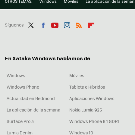
OTROS TEMAS:
Windows
Móviles
La aplicación de la seman
Síguenos
Twit
Fac
You
Inst
RSS
Flip
ter
ebo
tub
agr
boa
ok
e
am
rd
En Xataka Windows hablamos de...
Windows
Móviles
Windows Phone
Tablets e Híbridos
Actualidad en Redmond
Aplicaciones Windows
La aplicación de la semana
Nokia Lumia 925
Surface Pro 3
Windows Phone 8.1 GDR1
Lumia Denim
Windows 10