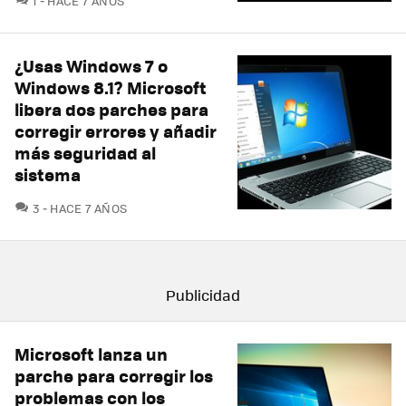
1
HACE 7 AÑOS
¿Usas Windows 7 o
Windows 8.1? Microsoft
libera dos parches para
corregir errores y añadir
más seguridad al
sistema
COMENTARIOS
3
HACE 7 AÑOS
Microsoft lanza un
parche para corregir los
problemas con los