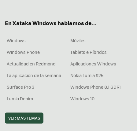
ter
ebo
tub
agr
boa
ok
e
am
rd
En Xataka Windows hablamos de...
Windows
Móviles
Windows Phone
Tablets e Híbridos
Actualidad en Redmond
Aplicaciones Windows
La aplicación de la semana
Nokia Lumia 925
Surface Pro 3
Windows Phone 8.1 GDR1
Lumia Denim
Windows 10
VER MÁS TEMAS