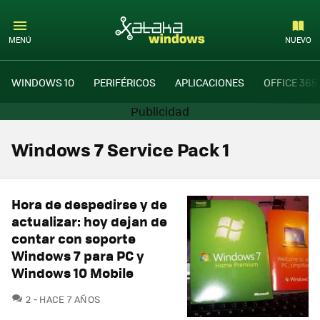
MENÚ
NUEVO
WINDOWS 10
PERIFÉRICOS
APLICACIONES
OFFICE 365
Windows 7 Service Pack 1
Hora de despedirse y de
actualizar: hoy dejan de
contar con soporte
Windows 7 para PC y
Windows 10 Mobile
COMENTARIOS
2
HACE 7 AÑOS