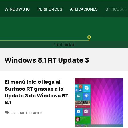
WINDOWS 10
PERIFÉRICOS
APLICACIONES
OFFICE 365
Windows 8.1 RT Update 3
El menú Inicio llega al
Surface RT gracias a la
Update 3 de Windows RT
8.1
COMENTARIOS
26
HACE 11 AÑOS