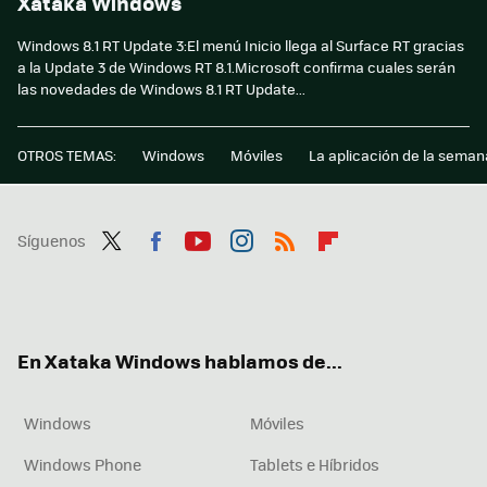
Xataka Windows
Windows 8.1 RT Update 3:El menú Inicio llega al Surface RT gracias
a la Update 3 de Windows RT 8.1.Microsoft confirma cuales serán
las novedades de Windows 8.1 RT Update...
OTROS TEMAS:
Windows
Móviles
La aplicación de la seman
Síguenos
Twit
Fac
You
Inst
RSS
Flip
ter
ebo
tub
agr
boa
ok
e
am
rd
En Xataka Windows hablamos de...
Windows
Móviles
Windows Phone
Tablets e Híbridos