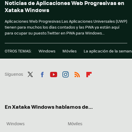
Noticias de Aplicaciones Web Progresivas en
Xataka Windows
Aplicaciones Web Progresivas:Las Aplicaciones Universales (UWP)
tienen para muchos los días contados y las PWA ya están aquí
para ocupar su puesto.Twitter en PWA para Windows...
OTROS TEMAS:
Windows
Móviles
La aplicación de la seman
Síguenos
Twit
Fac
You
Inst
RSS
Flip
ter
ebo
tub
agr
boa
ok
e
am
rd
En Xataka Windows hablamos de...
Windows
Móviles