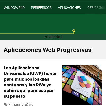
WINDOWS 10
PERIFÉRICOS
APLICACIONES
OFFICE 365
Aplicaciones Web Progresivas
Las Aplicaciones
Universales (UWP) tienen
para muchos los días
contados y las PWA ya
están aquí para ocupar
su puesto
COMENTARIOS
7
HACE 7 AÑOS