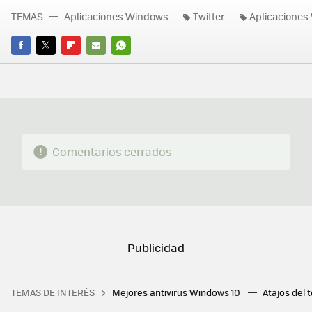
TEMAS
Aplicaciones Windows
Twitter
Aplicaciones
FACEBOOK
TWITTER
FLIPBOARD
E-
WHATSAPP
MAIL
Comentarios cerrados
TEMAS DE INTERÉS
Mejores antivirus Windows 10
Atajos del 