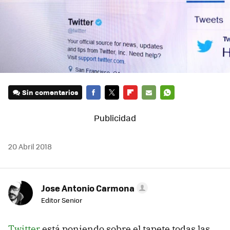
Sin comentarios
FACEBOOK
TWITTER
FLIPBOARD
E-
WHATSAPP
MAIL
20 Abril 2018
Jose Antonio Carmona
Editor Senior
Twitter
está poniendo sobre el tapete todas las