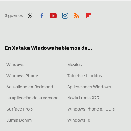
Síguenos
Twit
Fac
You
Inst
RSS
Flip
ter
ebo
tub
agr
boa
ok
e
am
rd
En Xataka Windows hablamos de...
Windows
Móviles
Windows Phone
Tablets e Híbridos
Actualidad en Redmond
Aplicaciones Windows
La aplicación de la semana
Nokia Lumia 925
Surface Pro 3
Windows Phone 8.1 GDR1
Lumia Denim
Windows 10