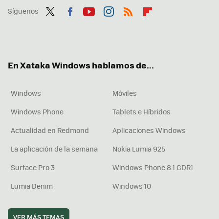
Síguenos
Twit
Fac
You
Inst
RSS
Flip
ter
ebo
tub
agr
boa
ok
e
am
rd
En Xataka Windows hablamos de...
Windows
Móviles
Windows Phone
Tablets e Híbridos
Actualidad en Redmond
Aplicaciones Windows
La aplicación de la semana
Nokia Lumia 925
Surface Pro 3
Windows Phone 8.1 GDR1
Lumia Denim
Windows 10
VER MÁS TEMAS