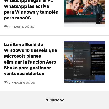
WhatsApp llegan al PC:
WhatsApp las activa
para Windows y también
para macOS
COMENTARIOS
1
HACE 5 AÑOS
La última Build de
Windows 10 desvela que
Microsoft planea
eliminar la función Aero
Shake para gestionar
ventanas abiertas
COMENTARIOS
5
HACE 6 AÑOS