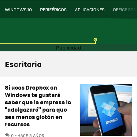
WINDOWS 10
PERIFÉRICOS
APLICACIONES
OFFICE 365
Escritorio
Si usas Dropbox en
Windows te gustará
saber que la empresa lo
"adelgazará" para que
sea menos glotón en
recursos
COMENTARIOS
0
HACE 5 AÑOS