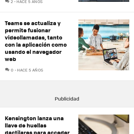
COMENTARIOS
2
HACE 5 AÑOS
Teams se actualiza y
permite fusionar
videollamadas, tanto
con la aplicación como
usando el navegador
web
COMENTARIOS
0
HACE 5 AÑOS
Kensington lanza una
llave de huellas
dactilares para acceder