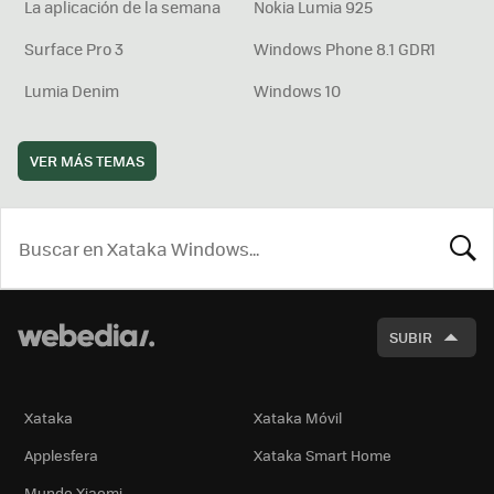
La aplicación de la semana
Nokia Lumia 925
Surface Pro 3
Windows Phone 8.1 GDR1
Lumia Denim
Windows 10
VER MÁS TEMAS
BUSCA
SUBIR
Xataka
Xataka Móvil
Applesfera
Xataka Smart Home
Mundo Xiaomi