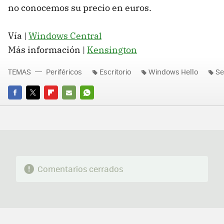
no conocemos su precio en euros.
Vía |
Windows Central
Más información |
Kensington
TEMAS
Periféricos
Escritorio
Windows Hello
Se
FACEBOOK
TWITTER
FLIPBOARD
E-
WHATSAPP
MAIL
Comentarios cerrados