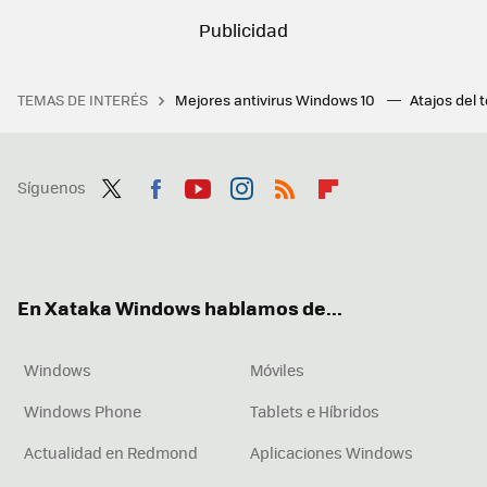
TEMAS DE INTERÉS
Mejores antivirus Windows 10
Atajos del 
Síguenos
Twit
Fac
You
Inst
RSS
Flip
ter
ebo
tub
agr
boa
ok
e
am
rd
En Xataka Windows hablamos de...
Windows
Móviles
Windows Phone
Tablets e Híbridos
Actualidad en Redmond
Aplicaciones Windows