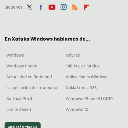
Síguenos
Twit
Fac
You
Inst
RSS
Flip
ter
ebo
tub
agr
boa
ok
e
am
rd
En Xataka Windows hablamos de...
Windows
Móviles
Windows Phone
Tablets e Híbridos
Actualidad en Redmond
Aplicaciones Windows
La aplicación de la semana
Nokia Lumia 925
Surface Pro 3
Windows Phone 8.1 GDR1
Lumia Denim
Windows 10
VER MÁS TEMAS