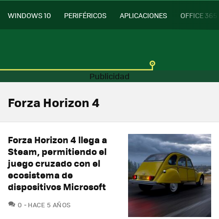
WINDOWS 10
PERIFÉRICOS
APLICACIONES
OFFICE 365
Forza Horizon 4
Forza Horizon 4 llega a
Steam, permitiendo el
juego cruzado con el
ecosistema de
dispositivos Microsoft
COMENTARIOS
0
HACE 5 AÑOS