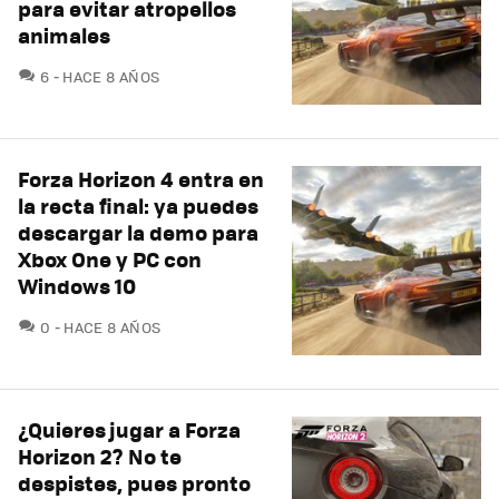
para evitar atropellos
animales
COMENTARIOS
6
HACE 8 AÑOS
Forza Horizon 4 entra en
la recta final: ya puedes
descargar la demo para
Xbox One y PC con
Windows 10
COMENTARIOS
0
HACE 8 AÑOS
¿Quieres jugar a Forza
Horizon 2? No te
despistes, pues pronto