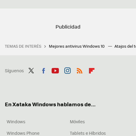
TEMAS DE INTERÉS
Mejores antivirus Windows 10
Atajos del 
Síguenos
Twit
Fac
You
Inst
RSS
Flip
ter
ebo
tub
agr
boa
ok
e
am
rd
En Xataka Windows hablamos de...
Windows
Móviles
Windows Phone
Tablets e Híbridos