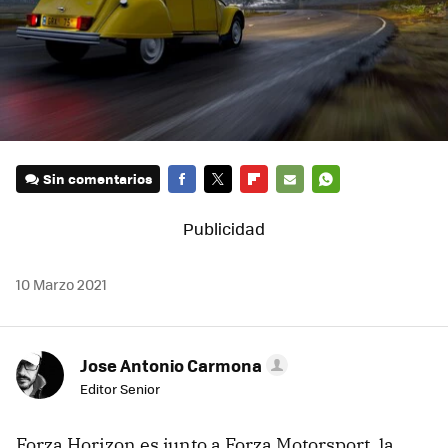
Sin comentarios
FACEBOOK
TWITTER
FLIPBOARD
E-
WHATSAPP
MAIL
10 Marzo 2021
Jose Antonio Carmona
Editor Senior
Forza Horizon es junto a Forza Motorsport, la