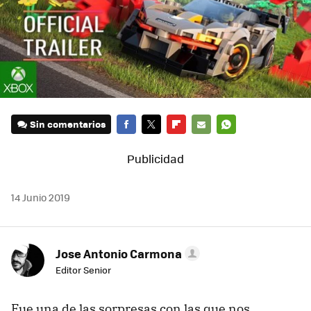
Sin comentarios
FACEBOOK
TWITTER
FLIPBOARD
E-
WHATSAPP
MAIL
14 Junio 2019
Jose Antonio Carmona
Editor Senior
Fue una de las sorpresas con las que nos