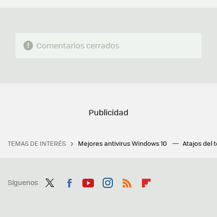
Comentarios cerrados
TEMAS DE INTERÉS
Mejores antivirus Windows 10
Atajos del 
Síguenos
Twit
Fac
You
Inst
RSS
Flip
ter
ebo
tub
agr
boa